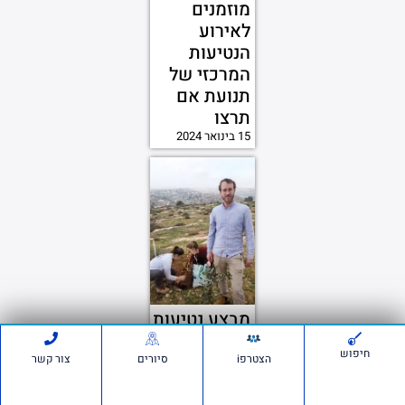
מוזמנים
לאירוע
הנטיעות
המרכזי של
תנועת אם
תרצו
15 בינואר 2024
מבצע נטיעות
בעתניאל עם
חיפוש
נוער היישוב
הצטרפi
סיורים
צור קשר
"בשבילם"!
28 בדצמבר 2023