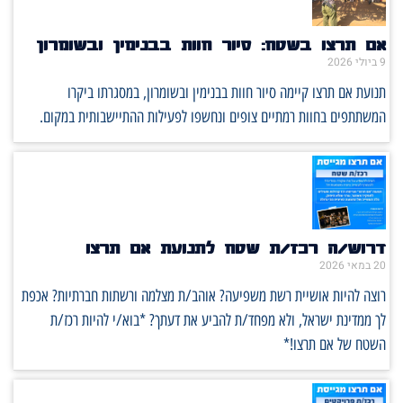
אם תרצו בשטח: סיור חוות בבנימין ובשומרון
9 ביולי 2026
תנועת אם תרצו קיימה סיור חוות בבנימין ובשומרון, במסגרתו ביקרו
המשתתפים בחוות רמתיים צופים ונחשפו לפעילות ההתיישבותית במקום.
דרוש/ה רכז/ת שטח לתנועת אם תרצו
20 במאי 2026
רוצה להיות אושיית רשת משפיעה? אוהב/ת מצלמה ורשתות חברתיות? אכפת
לך ממדינת ישראל, ולא מפחד/ת להביע את דעתך? *בוא/י להיות רכז/ת
השטח של אם תרצו!*