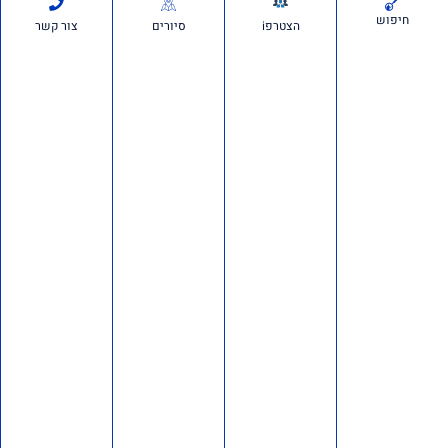
חיפוש
הצטרפi
סיורים
צור קשר
סרטונים:
חדשות ועדכונים
חשיפה ברשת: כ־150 חשבונות פעלו לכאורה להפצת