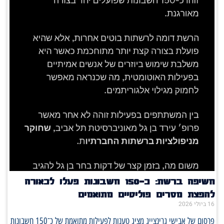
חשיפה ברשת: כ־150 חשבונות פעלו לכאורה
להפצת מסרים פוליטיים מתואמים
16 ביולי 2026
פרסום של אבישי גרינצייג מציג טענות לפעילות מתואמת של כ־150 חשבונות