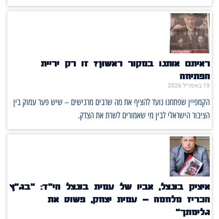
ראיתם אותנו במקור ראשון? זו רק יריית
הפתיחה
19 באפריל 2026
הקמפיין שפתחנו נועד להציף את מה שרבים מרגישים – שיש פער עמוק בין
הציבור הישראלי לבין מי שאמורים לשרת את הצדק.
איציק בונצל, אביו של עמית בונצל הי"ד: "בג"ץ
הכריז מלחמה – עמית יצחק, פשוט את
גלימתך"