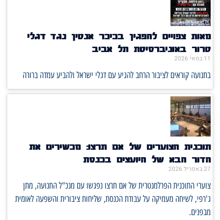
מאות צפויים להפגין בכיכר אנטין נגד דגלי
טרור באוניברסיטת תל אביב
11 במאי 2026
בתנועה קוראים לציבור הרחב להגיע עם דגלי ישראל ולהביע עמדה ברורה
תוכנית הצוערים של אם תרצו: מכשירים את
הדור הבא של היועצים בכנסת
27 באפריל 2026
צוערי התוכנית הפרלמנטרית של אם תרצו נפגשו עם מנכ"ל התנועה, מתן
ג'רפי, לשיחה מעמיקה על עבודת הכנסת, שליחות ציבורית והשפעה לאומית
מבפנים.