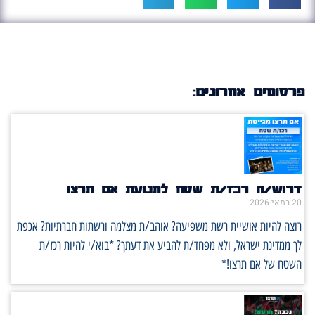
פרסומים אחרונים:
דרוש/ה רכז/ת שטח לתנועת אם תרצו
20 במאי 2026
רוצה להיות אושיית רשת משפיעה? אוהב/ת מצלמה ורשתות חברתיות? אכפת
לך ממדינת ישראל, ולא מפחד/ת להביע את דעתך? *בוא/י להיות רכז/ת
השטח של אם תרצו!*