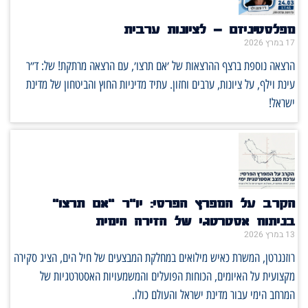
מפלסטיניזם – לציונות ערבית
17 במרץ 2026
הרצאה נוספת ברצף ההרצאות של ׳אם תרצו׳, עם הרצאה מרתקת! של: ד״ר
עינת וילף, על ציונות, ערבים וחזון. עתיד מדיניות החוץ והביטחון של מדינת
ישראל!
הקרב על המפרץ הפרסי: יו"ר "אם תרצו"
בניתוח אסטרטגי של הזירה הימית
13 במרץ 2026
רוזנגרטן, המשרת כאיש מילואים במחלקת המבצעים של חיל הים, הציג סקירה
מקצועית על האיומים, הכוחות הפועלים והמשמעויות האסטרטגיות של
המרחב הימי עבור מדינת ישראל והעולם כולו.