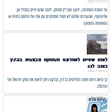
6 באפריל 2026
עד השבת האחרונה, ידענו שבג"ץ מנותק. ידענו שהם חיים במגדל שן
אליטיסטי, שהערכים שלהם לא תמיד מתכתבים עם אלו של הלוחם בחזית או
המשפחה המפונה
לוחם שסיים לאחרונה תעסוקה מבצעית בג'נין
כותב לנו:
1 באפריל 2026
כך נראה היום מחנה הפליטים בג'נין, (ברקע ניתן לראות את עמק יזרעאל והר
הכרמל).