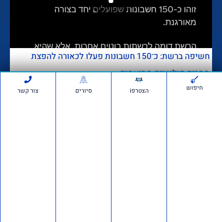
חשיפה ברשת: כ־150 חשבונות פעלו לכאורה להפצת
מסרים פוליטיים מתואמים
דבר מערכת
לפני 3 שבועות
חדשות
657,139
חיפוש
הצטרפi
סיורים
צור קשר
הרצאה של ד"ר מרדכי קידר
לעולים חדשים בגוש עציון
לפני 3 שבועות
1,247,160
אם תרצו בשטח: סיור חוות
בבנימין ובשומרון