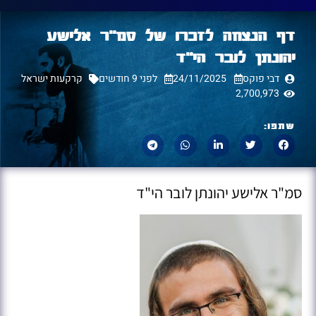
דף הנצחה לזכרו של סמ"ר אלישע
יהונתן לובר הי"ד
דבי פוקס
24/11/2025
לפני 9 חודשים
קרקעות ישראל
2,700,973
שתפו:
סמ"ר אלישע יהונתן לובר הי"ד