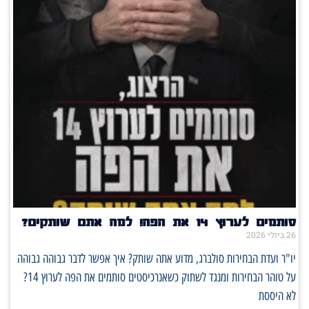
סותמים לערוץ 14 את הפה! למה אתם שותקים?
26 ביולי 2026
יו"ר ועדת הבחירות סולברג, מדוע אתה שותק? איך אפשר לדבר גבוהה גבוהה
על טוהר הבחירות ומנגד לשתוק כשאנרכיסטים סותמים את הפה לערוץ 14?
לא היססת