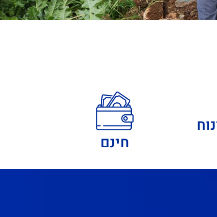
וח
חינם