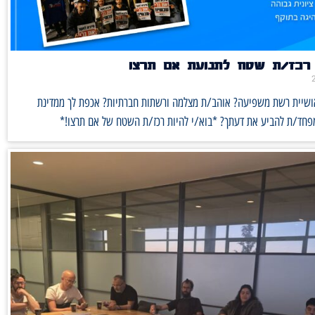
רכז/ת שטח לתנועת אם תרצו
אושיית רשת משפיעה? אוהב/ת מצלמה ורשתות חברתיות? אכפת לך ממדינת
מפחד/ת להביע את דעתך? *בוא/י להיות רכז/ת השטח של אם תרצו!*