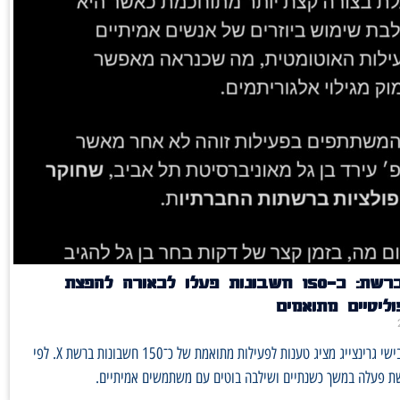
חשיפה ברשת: כ־150 חשבונות פעלו לכאורה להפצת
ליטיים מתואמים
פרסום של אבישי גרינצייג מציג טענות לפעילות מתואמת של כ־150 חשבונות ברשת X. לפי
ת פעלה במשך כשנתיים ושילבה בוטים עם משתמשים אמיתיים.