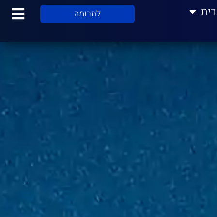
רית
לתרומה