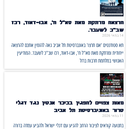
הרצאה מרתקת מאת סא"ל ח', אבו-דאוד, רכז
שב"כ לשעבר.
14 במאי 2026
תא סטודנטים 'אם תרצו' באונברסיטת תל אביב גאה להזמין אתכם להרצאה
ייחודית ומרתקת מאת סא"ל ח', אבו-דאוד, רכז שב"כ לשעבר. המודיעין
האנושי במלחמת חרבות ברזל
מאות צפויים להפגין בכיכר אנטין נגד דגלי
טרור באוניברסיטת תל אביב
11 במאי 2026
בתנועה קוראים לציבור הרחב להגיע עם דגלי ישראל ולהביע עמדה ברורה