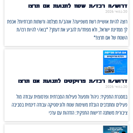
דרוש/ה רכז/ת שטח לתנועת אם תרצו
20 במאי 2026
רוצה להיות אושיית רשת משפיעה? אוהב/ת מצלמה ורשתות חברתיות? אכפת
לך ממדינת ישראל, ולא מפחד/ת להביע את דעתך? *בוא/י להיות רכז/ת
השטח של אם תרצו!*
דרוש/ה רכז/ת פרויקטים לתנועת אם תרצו
20 במאי 2026
במסגרת התפקיד: ניהול ותפעול פעילות הסברתית ופרסומית עבודה מול
פעילים ומתנדבים הובלת משימות שטח ולוגיסטיקה עבודה דינמית בסביבה
ציבורית משתנה דרישות התפקיד: הזדהות עם ערכי