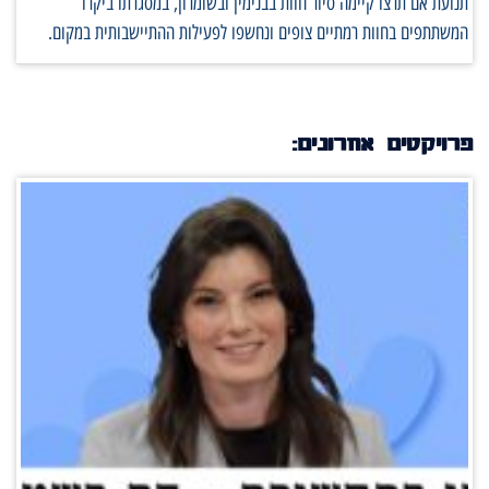
תנועת אם תרצו קיימה סיור חוות בבנימין ובשומרון, במסגרתו ביקרו
המשתתפים בחוות רמתיים צופים ונחשפו לפעילות ההתיישבותית במקום.
פרויקטים אחרונים: