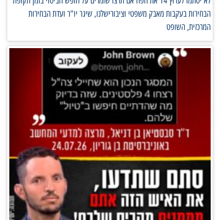
לא יסתמו לערוץ 14 את הפה אם תרצו שומרים על חופש הביטוי בזמן תקופת
הבחירות בעקבות מאבק משפטי וציבורישלנו, שיגר יו"ר ועדת הבחירות
המרכזית, השופט