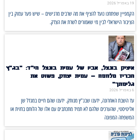
19 באפריל 2026
הקמפיין שפתחנו נועד להציף את מה שרבים מרגישים – שיש פער עמוק בין
הציבור הישראלי לבין מי שאמורים לשרת את הצדק.
איציק בונצל, אביו של עמית בונצל הי"ד: "בג"ץ
הכריז מלחמה – עמית יצחק, פשוט את
גלימתך"
6 באפריל 2026
עד השבת האחרונה, ידענו שבג"ץ מנותק. ידענו שהם חיים במגדל שן
אליטיסטי, שהערכים שלהם לא תמיד מתכתבים עם אלו של הלוחם בחזית או
המשפחה המפונה