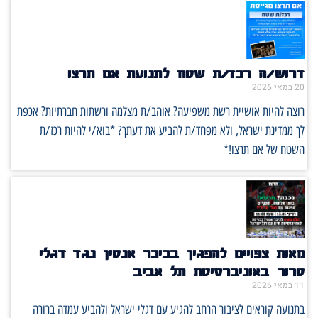
דרוש/ה רכז/ת שטח לתנועת אם תרצו
20 במאי 2026
רוצה להיות אושיית רשת משפיעה? אוהב/ת מצלמה ורשתות חברתיות? אכפת
לך ממדינת ישראל, ולא מפחד/ת להביע את דעתך? *בוא/י להיות רכז/ת
השטח של אם תרצו!*
מאות צפויים להפגין בכיכר אנטין נגד דגלי
טרור באוניברסיטת תל אביב
11 במאי 2026
בתנועה קוראים לציבור הרחב להגיע עם דגלי ישראל ולהביע עמדה ברורה