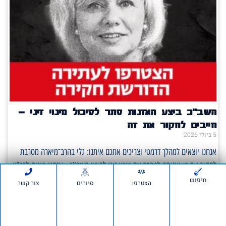
השב"כ ביצע האזנות סתר לסיכול מינוי זיני –
חייבים לחקור את זה
5 ביולי 2026
אנחנו יוצאים למהלך דרמטי וצריכים אתכם איתנו: גלי בהרב־מיארה מסרבת
לחקור את מי שניסה לטרפד את מינוי זיני לראש השב"כ– אנחנו פונים לבג"ץ.
על פי
חיפוש
הצטרפi
סיורים
צור קשר