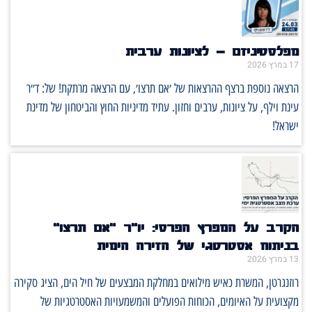
מפלסטיניזם – לציונות ערבית
17 במרץ 2026
הרצאה נוספת ברצף ההרצאות של ׳אם תרצו׳, עם הרצאה מרתקת! של: ד״ר
עינת וילף, על ציונות, ערבים וחזון. עתיד מדיניות החוץ והביטחון של מדינת
ישראל!
הקרב על המפרץ הפרסי: יו"ר "אם תרצו"
בניתוח אסטרטגי של הזירה הימית
13 במרץ 2026
רוזנגרטן, המשרת כאיש מילואים במחלקת המבצעים של חיל הים, הציג סקירה
מקצועית על האיומים, הכוחות הפועלים והמשמעויות האסטרטגיות של