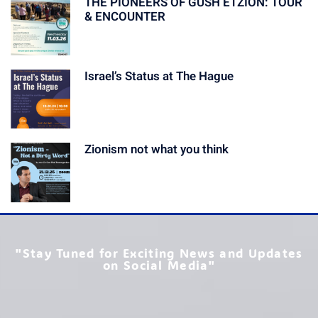
THE PIONEERS OF GUSH ETZION: TOUR
& ENCOUNTER
Israel’s Status at The Hague
Zionism not what you think
"Stay Tuned for Exciting News and Updates
on Social Media"