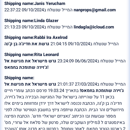
Shipping name:Janis Yerucham
המייל שנשלח ב09/10/2024 22:37:22
nanprops@gmail.com
Shipping name:Linda Glazer
המייל שנשלח ב09/10/2024 21:13:23
lindagla@icloud.com
Shipping name:Rabbi Ira Axelrod
המייל שנשלח ב09/10/2024 21:04:15
גרשת את חדיג’ה בן ק’נה
Shipping name:Rita Leonard
המייל שנשלח ב06/06/2024 23:24:09
גרש מישראל את מגישת אל
ג’זירה שתומכת בחמאס!
Shipping name:
המייל שנשלח ב27/03/2024 21:01:37
גרש מישראל את מגישת אל
ג’זירה שתומכת בחמאס!
בתאריך 19.03.24 פרסם הכתב עומרי חיים
בכאן 11 על שהייתה בישראל של המגישה הבכירה באל ג’זירה,
חדיג’ה בן ק’נה, הכתבת נכנסה לישראל דרך ירדן ומדווחת בימים אלו
מירושלים והר הבית. הכתבת שיתפה ציוץ בחשבון הטוויטר שלה לפני
מספר שבועות ובו הכיתוב ‘נאציזם ישראלי חדש’. הכתבת הפיצה
באינסטגרם ל 3מיליון העוקבים שלה, סרטון של סלאח אל ערורי, מס’
2 בארגון הטרור חמאס, לאחר שחוסל. בסרטון היא מכנה אותו ‘השהיד