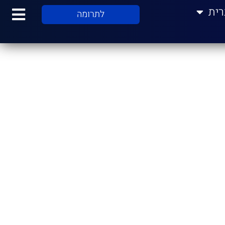
רית
לתרומה