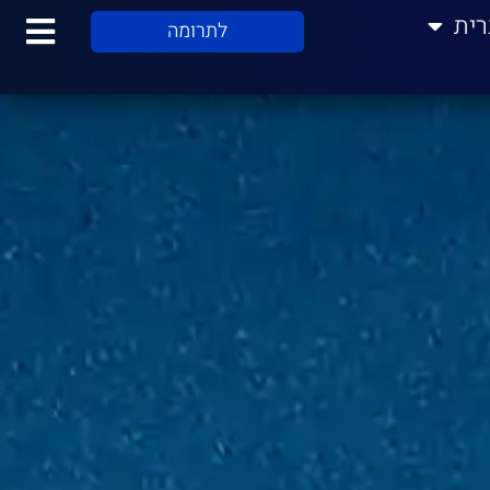
רית
לתרומה