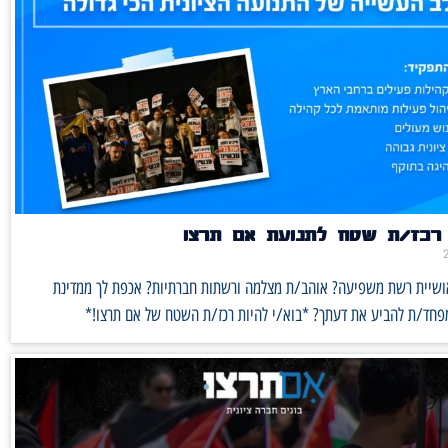
רכז/ת שטח לתנועת אם תרצו
אושיית רשת משפיעה? אוהב/ת מצלמה ורשתות חברתיות? אכפת לך ממדינת
מפחד/ת להביע את דעתך? *בוא/י להיות רכז/ת השטח של אם תרצו!*