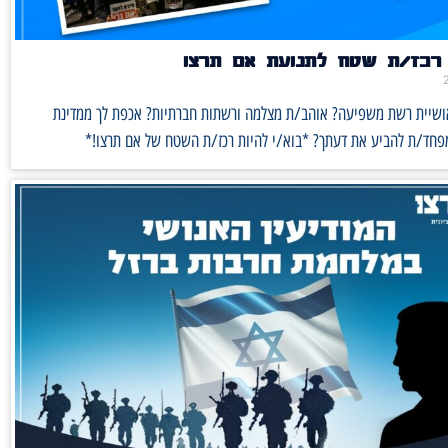
רכז/ת שטח לתנועת אם תרצו
אושיית רשת משפיעה? אוהב/ת מצלמה ורשתות חברתיות? אכפת לך ממדינת
מפחד/ת להביע את דעתך? *בוא/י להיות רכז/ת השטח של אם תרצו!*