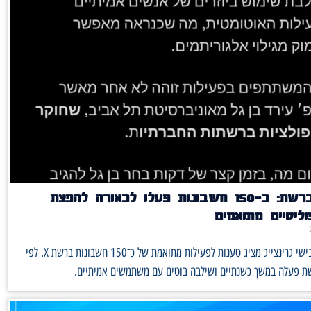
חשיפה ברשת: כ־150 חשבונות פעלו לכאורה להפצת
ליטיים מתואמים
פרסום של אבישי גרינצייג מציג טענות לפעילות מתואמת של כ־150 חשבונות ברשת X. לפי
ת פעלה במשך כשנתיים ושילבה בוטים עם משתמשים אמיתיים.