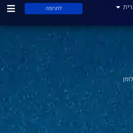
רית
לתרומה
זמן