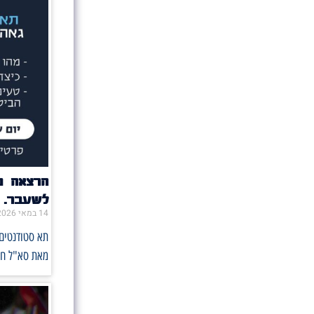
הרצאה מ
לשעבר.
14 במאי 2026
תא סטודנטים 
מאת סא"ל ח',