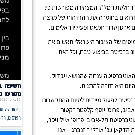
 החלטת המל"ג המצהירה מפורשות כי:
נו רואים בחומרה את ההזדהות של מרצה
ארגון טרור חמאס ופעיליו האלימים.
יסים של הציבור הישראלי תאשים את
ניברסיטה בביצוע טבח, וכל זאת
האוניברסיטה ענתה שהנושא ייבדוק,
יום היא חזרה להרצות.
מסרים פו
יברסיטה לפעול מיידית לסיום ההתקשרות
16 ביולי 2026
ביב, פרופ' יוסף קלפטר רקטור
הפרסום, הרש
וניברסיטת תל-אביב, פרופ' אייל זיסר,
הדקאן גב' אורלי רוזנברג – אנו