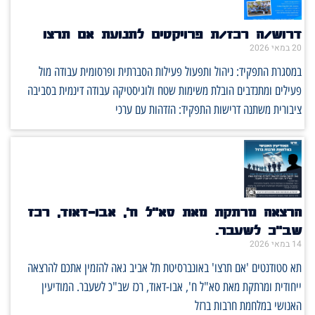
דרוש/ה רכז/ת פרויקטים לתנועת אם תרצו
20 במאי 2026
במסגרת התפקיד: ניהול ותפעול פעילות הסברתית ופרסומית עבודה מול
פעילים ומתנדבים הובלת משימות שטח ולוגיסטיקה עבודה דינמית בסביבה
ציבורית משתנה דרישות התפקיד: הזדהות עם ערכי
הרצאה מרתקת מאת סא"ל ח', אבו-דאוד, רכז
שב"כ לשעבר.
14 במאי 2026
תא סטודנטים 'אם תרצו' באונברסיטת תל אביב גאה להזמין אתכם להרצאה
ייחודית ומרתקת מאת סא"ל ח', אבו-דאוד, רכז שב"כ לשעבר. המודיעין
האנושי במלחמת חרבות ברזל