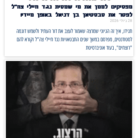
מפסיקים לממן את מי שמסית נגד חיילי צה"ל
לפטר את סבסטיאן בן דניאל באופן מיידי!
28 ביולי 2026
תגידו, איך זה הגיוני שמרצה שאמור לעצב את דור העתיד ולשמש דוגמה
לסטודנטים, מפרסם במשך שנים התבטאויות נגד חיילי צה"ל וקורא להם
"רוצחים", בעוד אוניברסיטת