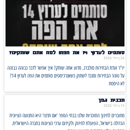
סותמים לערוץ 14 את הפה! למה אתם שותקים?
26 ביולי 2026
יו"ר ועדת הבחירות סולברג, מדוע אתה שותק? איך אפשר לדבר גבוהה גבוהה
על טוהר הבחירות ומנגד לשתוק כשאנרכיסטים סותמים את הפה לערוץ 14?
לא היססת
תכנית גפן
19 ביולי 2026
מחוברים לחינוך התוכניות שלנו בבתי הספר 'אם תרצו' היא התנועה הציונית
הגדולה בישראל, הפועלת לחיזוק ולקידום ערכי הציונות בחברה הישראלית.