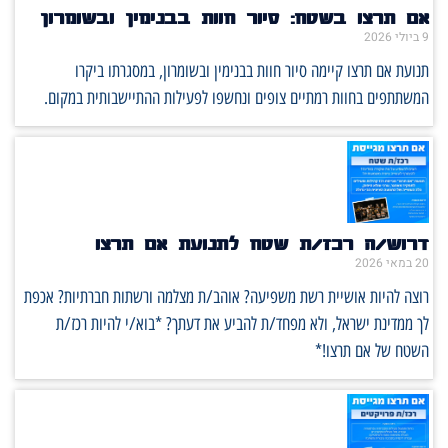
אם תרצו בשטח: סיור חוות בבנימין ובשומרון
9 ביולי 2026
תנועת אם תרצו קיימה סיור חוות בבנימין ובשומרון, במסגרתו ביקרו
המשתתפים בחוות רמתיים צופים ונחשפו לפעילות ההתיישבותית במקום.
דרוש/ה רכז/ת שטח לתנועת אם תרצו
20 במאי 2026
רוצה להיות אושיית רשת משפיעה? אוהב/ת מצלמה ורשתות חברתיות? אכפת
לך ממדינת ישראל, ולא מפחד/ת להביע את דעתך? *בוא/י להיות רכז/ת
השטח של אם תרצו!*