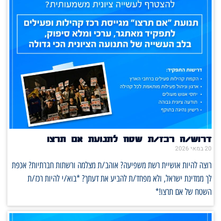
דרוש/ה רכז/ת שטח לתנועת אם תרצו
20 במאי 2026
רוצה להיות אושיית רשת משפיעה? אוהב/ת מצלמה ורשתות חברתיות? אכפת
לך ממדינת ישראל, ולא מפחד/ת להביע את דעתך? *בוא/י להיות רכז/ת
השטח של אם תרצו!*