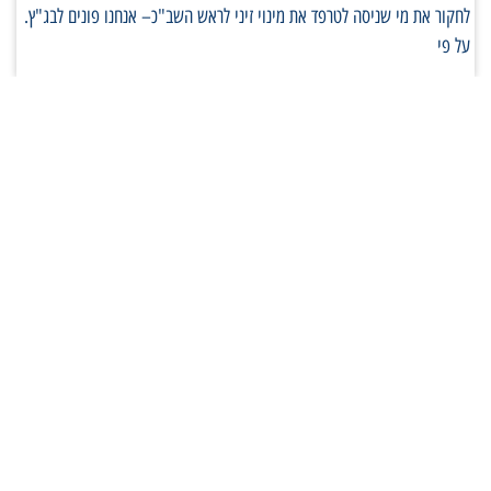
לחקור את מי שניסה לטרפד את מינוי זיני לראש השב"כ– אנחנו פונים לבג"ץ.
על פי
בואו לקחת חלק בפיתוח הציונות
בישראל
אני מאשר/ת קבלת עדכונים מתנועת אם תרצו במייל
ובטלפון, ומסכים/ה
לתנאי השימוש ולמדיניות הפרטיות
.
הצטרפו עכשיו!