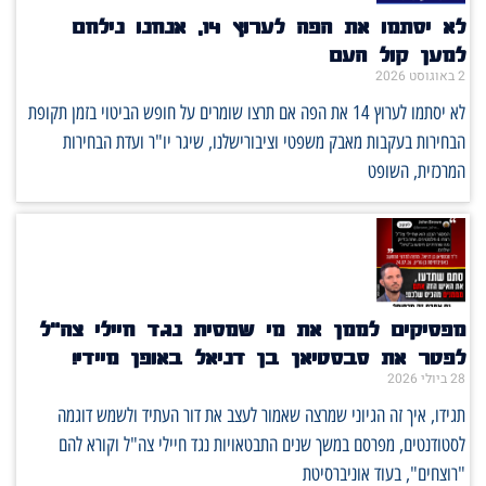
לא יסתמו את הפה לערוץ 14, אנחנו נילחם
למען קול העם
2 באוגוסט 2026
לא יסתמו לערוץ 14 את הפה אם תרצו שומרים על חופש הביטוי בזמן תקופת
הבחירות בעקבות מאבק משפטי וציבורישלנו, שיגר יו"ר ועדת הבחירות
המרכזית, השופט
מפסיקים לממן את מי שמסית נגד חיילי צה"ל
לפטר את סבסטיאן בן דניאל באופן מיידי!
28 ביולי 2026
תגידו, איך זה הגיוני שמרצה שאמור לעצב את דור העתיד ולשמש דוגמה
לסטודנטים, מפרסם במשך שנים התבטאויות נגד חיילי צה"ל וקורא להם
"רוצחים", בעוד אוניברסיטת