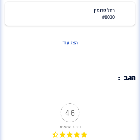
רחל פרומין
#8030
הצג עוד
הגב :
4.6
דירוג המאמר