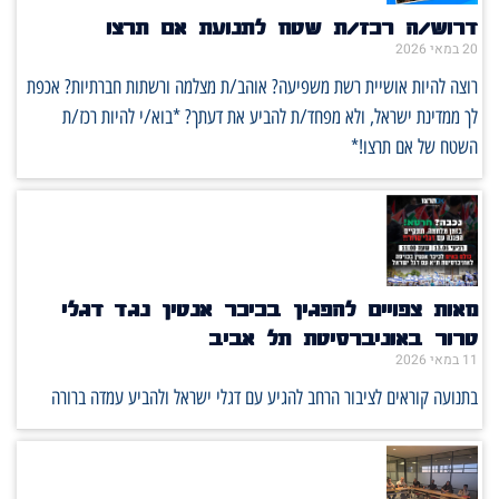
דרוש/ה רכז/ת שטח לתנועת אם תרצו
20 במאי 2026
רוצה להיות אושיית רשת משפיעה? אוהב/ת מצלמה ורשתות חברתיות? אכפת
לך ממדינת ישראל, ולא מפחד/ת להביע את דעתך? *בוא/י להיות רכז/ת
השטח של אם תרצו!*
מאות צפויים להפגין בכיכר אנטין נגד דגלי
טרור באוניברסיטת תל אביב
11 במאי 2026
בתנועה קוראים לציבור הרחב להגיע עם דגלי ישראל ולהביע עמדה ברורה