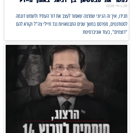
לפטר את סבסטיאן בן דניאל באופן מיידי!
28 ביולי 2026
תגידו, איך זה הגיוני שמרצה שאמור לעצב את דור העתיד ולשמש דוגמה
לסטודנטים, מפרסם במשך שנים התבטאויות נגד חיילי צה"ל וקורא להם
"רוצחים", בעוד אוניברסיטת