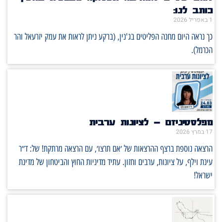
כותב לנו:
1 באפריל 2026
כך נראה היום מחנה הפליטים בג'נין, (ברקע ניתן לראות את עמק יזרעאל והר
הכרמל).
מפלסטיניזם – לציונות ערבית
17 במרץ 2026
הרצאה נוספת ברצף ההרצאות של ׳אם תרצו׳, עם הרצאה מרתקת! של: ד״ר
עינת וילף, על ציונות, ערבים וחזון. עתיד מדיניות החוץ והביטחון של מדינת
ישראל!