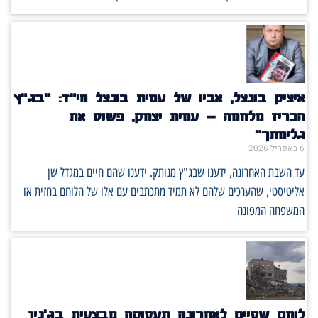
איציק בונצל, אביו של עמית בונצל הי"ד: "בג"ץ
הכריז מלחמה – עמית יצחק, פשוט את
גלימתך"
6 באפריל 2026
עד השבת האחרונה, ידענו שבג"ץ מנותק. ידענו שהם חיים במגדל שן
אליטיסטי, שהערכים שלהם לא תמיד מתכתבים עם אלו של הלוחם בחזית או
המשפחה המפונה
לוחם שסיים לאחרונה תעסוקה מבצעית בג'נין