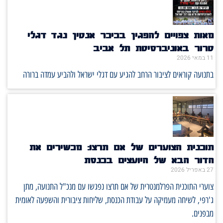
מאות צפויים להפגין בכיכר אנטין נגד דגלי
טרור באוניברסיטת תל אביב
11 במאי 2026
בתנועה קוראים לציבור הרחב להגיע עם דגלי ישראל ולהביע עמדה ברורה
תוכנית הצוערים של אם תרצו: מכשירים את
הדור הבא של היועצים בכנסת
27 באפריל 2026
צוערי התוכנית הפרלמנטרית של אם תרצו נפגשו עם מנכ"ל התנועה, מתן
ג'רפי, לשיחה מעמיקה על עבודת הכנסת, שליחות ציבורית והשפעה לאומית
מבפנים.