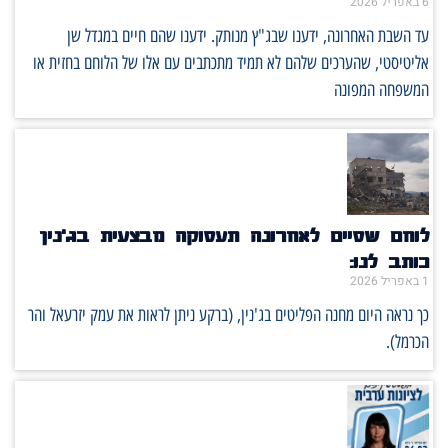
6 באפריל 2026
עד השבת האחרונה, ידענו שבג"ץ מנותק. ידענו שהם חיים במגדל שן
אליטיסטי, שהערכים שלהם לא תמיד מתכתבים עם אלו של הלוחם בחזית או
המשפחה המפונה
לוחם שסיים לאחרונה תעסוקה מבצעית בג'נין
כותב לנו:
1 באפריל 2026
כך נראה היום מחנה הפליטים בג'נין, (ברקע ניתן לראות את עמק יזרעאל והר
הכרמל).