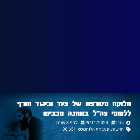
חלוקה מטורפת של ציוד וביגוד חורף
ללוחמי צה"ל במחנה מכבים!
ענבר
29/11/2023
לפני 3 שנים
חדשות
,
פנק את הלוחם
38,651