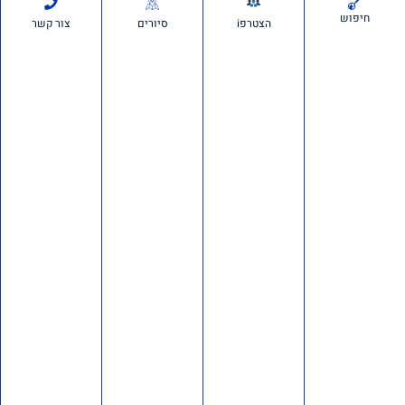
לחקור את מי שניסה לטרפד את מינוי זיני לראש השב"כ– אנחנו פונים לבג"ץ.
חיפוש
הצטרפi
סיורים
צור קשר
על פי
סרטונים:
חדשות ועדכונים