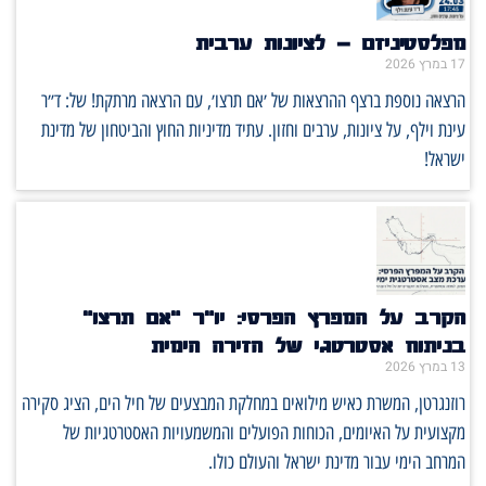
מפלסטיניזם – לציונות ערבית
17 במרץ 2026
הרצאה נוספת ברצף ההרצאות של ׳אם תרצו׳, עם הרצאה מרתקת! של: ד״ר
עינת וילף, על ציונות, ערבים וחזון. עתיד מדיניות החוץ והביטחון של מדינת
ישראל!
הקרב על המפרץ הפרסי: יו"ר "אם תרצו"
בניתוח אסטרטגי של הזירה הימית
13 במרץ 2026
רוזנגרטן, המשרת כאיש מילואים במחלקת המבצעים של חיל הים, הציג סקירה
מקצועית על האיומים, הכוחות הפועלים והמשמעויות האסטרטגיות של
המרחב הימי עבור מדינת ישראל והעולם כולו.