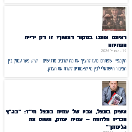
ראיתם אותנו במקור ראשון? זו רק יריית
הפתיחה
19 באפריל 2026
הקמפיין שפתחנו נועד להציף את מה שרבים מרגישים – שיש פער עמוק בין
הציבור הישראלי לבין מי שאמורים לשרת את הצדק.
איציק בונצל, אביו של עמית בונצל הי"ד: "בג"ץ
הכריז מלחמה – עמית יצחק, פשוט את
גלימתך"