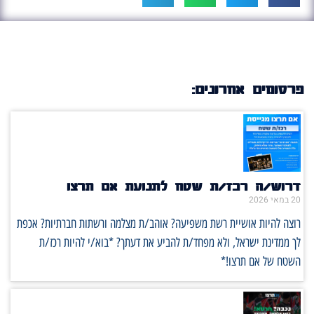
פרסומים אחרונים:
דרוש/ה רכז/ת שטח לתנועת אם תרצו
20 במאי 2026
רוצה להיות אושיית רשת משפיעה? אוהב/ת מצלמה ורשתות חברתיות? אכפת
לך ממדינת ישראל, ולא מפחד/ת להביע את דעתך? *בוא/י להיות רכז/ת
השטח של אם תרצו!*