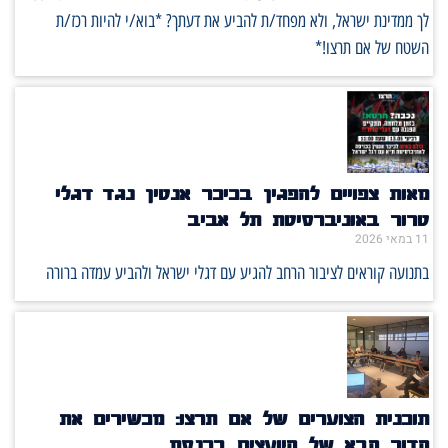
לך ממדינת ישראל, ולא מפחד/ת להביע את דעתך? *בוא/י להיות רכז/ת
השטח של אם תרצו!*
מאות צפויים להפגין בכיכר אנטין נגד דגלי
טרור באוניברסיטת תל אביב
11 במאי 2026
בתנועה קוראים לציבור הרחב להגיע עם דגלי ישראל ולהביע עמדה ברורה
תוכנית הצוערים של אם תרצו: מכשירים את
הדור הבא של היועצים בכנסת