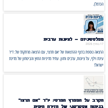
הכרמל).
מפלסטיניזם – לציונות ערבית
17 במרץ 2026
הרצאה נוספת ברצף ההרצאות של ׳אם תרצו׳, עם הרצאה מרתקת! של: ד״ר
עינת וילף, על ציונות, ערבים וחזון. עתיד מדיניות החוץ והביטחון של מדינת
ישראל!
הקרב על המפרץ הפרסי: יו"ר "אם תרצו"
בניתוח אסטרטגי של הזירה הימית