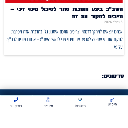
השב"כ ביצע האזנות סתר לסיכול מינוי זיני –
חייבים לחקור את זה
5 ביולי 2026
אנחנו יוצאים למהלך דרמטי וצריכים אתכם איתנו: גלי בהרב־מיארה מסרבת
לחקור את מי שניסה לטרפד את מינוי זיני לראש השב"כ– אנחנו פונים לבג"ץ.
על פי
סרטונים:
חדשות ועדכונים
חיפוש
הצטרפi
סיורים
צור קשר