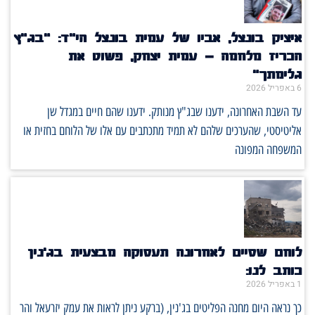
איציק בונצל, אביו של עמית בונצל הי"ד: "בג"ץ
הכריז מלחמה – עמית יצחק, פשוט את
גלימתך"
6 באפריל 2026
עד השבת האחרונה, ידענו שבג"ץ מנותק. ידענו שהם חיים במגדל שן
אליטיסטי, שהערכים שלהם לא תמיד מתכתבים עם אלו של הלוחם בחזית או
המשפחה המפונה
לוחם שסיים לאחרונה תעסוקה מבצעית בג'נין
כותב לנו:
1 באפריל 2026
כך נראה היום מחנה הפליטים בג'נין, (ברקע ניתן לראות את עמק יזרעאל והר