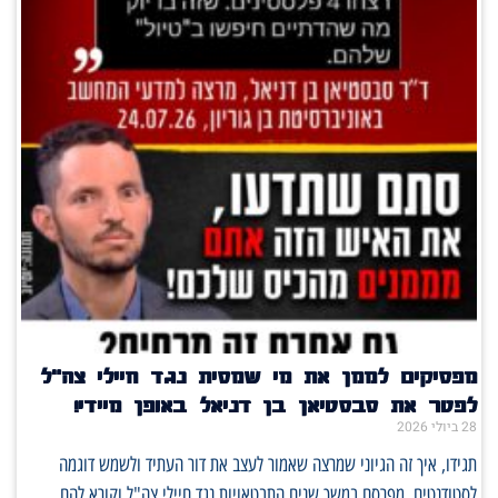
מפסיקים לממן את מי שמסית נגד חיילי צה"ל
לפטר את סבסטיאן בן דניאל באופן מיידי!
28 ביולי 2026
תגידו, איך זה הגיוני שמרצה שאמור לעצב את דור העתיד ולשמש דוגמה
לסטודנטים, מפרסם במשך שנים התבטאויות נגד חיילי צה"ל וקורא להם