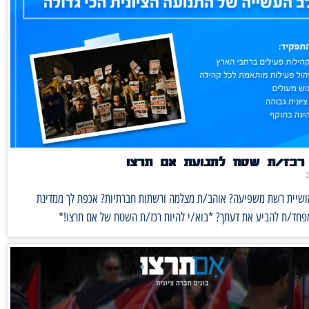
רכז/ת שטח לתנועת אם תרצו
אושיית רשת משפיעה? אוהב/ת מצלמה ורשתות חברתיות? אכפת לך ממדינת
מפחד/ת להביע את דעתך? *בוא/י להיות רכז/ת השטח של אם תרצו!*