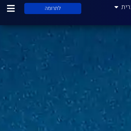
רית
לתרומה