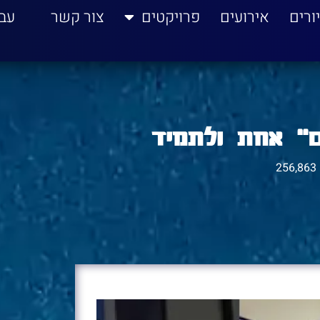
ורים
אירועים
פרויקטים
צור קשר
עב
" אחת ולתמיד
256,863