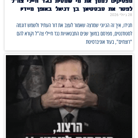
מפסיקים לממן את מי שמסית נגד חיילי צה"ל
לפטר את סבסטיאן בן דניאל באופן מיידי!
28 ביולי 2026
תגידו, איך זה הגיוני שמרצה שאמור לעצב את דור העתיד ולשמש דוגמה
לסטודנטים, מפרסם במשך שנים התבטאויות נגד חיילי צה"ל וקורא להם
"רוצחים", בעוד אוניברסיטת