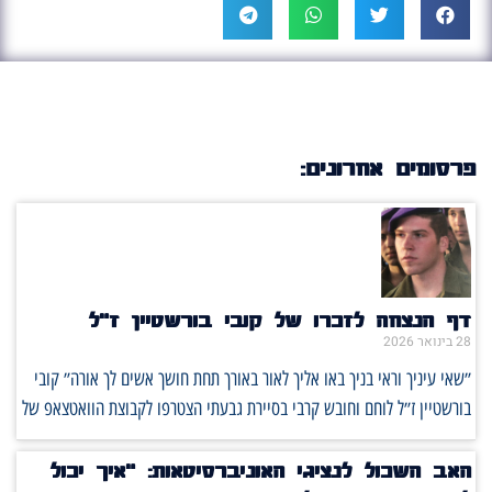
פרסומים אחרונים:
דף הנצחה לזכרו של קובי בורשטיין ז״ל
28 בינואר 2026
״שאי עיניך וראי בניך באו אליך לאור באורך תחת חושך אשים לך אורה״ קובי
בורשטיין ז״ל לוחם וחובש קרבי בסיירת גבעתי הצטרפו לקבוצת הוואטצאפ של
האב השכול לנציגי האוניברסיטאות: ‏"איך יכול