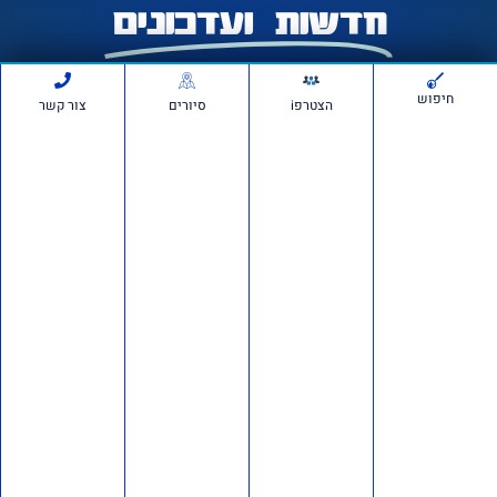
חדשות ועדכונים
חיפוש
הצטרפi
סיורים
צור קשר
חשיפה ברשת: כ־150 חשבונות פעלו לכאורה להפצת
מסרים פוליטיים מתואמים
דבר מערכת
לפני 3 שבועות
חדשות
685,753
הרצאה של ד"ר מרדכי קידר
לעולים חדשים בגוש עציון