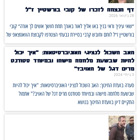
דף הנצחה לזכרו של קובי בורשטיין ז״ל
28 בינואר 2026
״שאי עיניך וראי בניך באו אליך לאור באורך תחת חושך אשים לך אורה״ קובי
בורשטיין ז״ל לוחם וחובש קרבי בסיירת גבעתי הצטרפו לקבוצת הוואטצאפ של
האב השכול לנציגי האוניברסיטאות: ‏"איך יכול
להיות שבשעת מלחמה מישהו ובמיוחד סטודנט
מרים דגל של האויב?"
3 ביולי 2024
סערה בועדת החינוך: האב השכול לנציגי האוניברסיטאות: ‏"איך יכול להיות
שבשעת מלחמה מישהו ובמיוחד סטודנט מרים דגל של האויב?" אתמול
התקיים דיון בוועדת החינוך בנושא