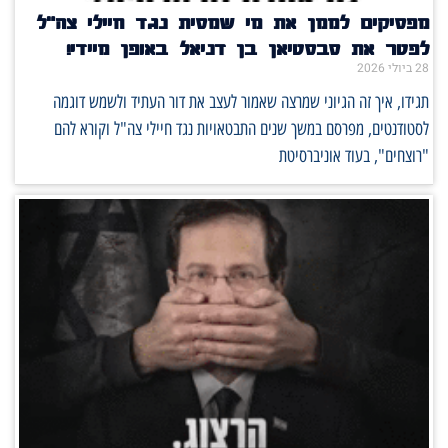
מפסיקים לממן את מי שמסית נגד חיילי צה"ל
לפטר את סבסטיאן בן דניאל באופן מיידי!
28 ביולי 2026
תגידו, איך זה הגיוני שמרצה שאמור לעצב את דור העתיד ולשמש דוגמה
לסטודנטים, מפרסם במשך שנים התבטאויות נגד חיילי צה"ל וקורא להם
"רוצחים", בעוד אוניברסיטת