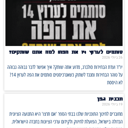
סותמים לערוץ 14 את הפה! למה אתם שותקים?
26 ביולי 2026
יו"ר ועדת הבחירות סולברג, מדוע אתה שותק? איך אפשר לדבר גבוהה גבוהה
על טוהר הבחירות ומנגד לשתוק כשאנרכיסטים סותמים את הפה לערוץ 14?
לא היססת
תכנית גפן
19 ביולי 2026
מחוברים לחינוך התוכניות שלנו בבתי הספר 'אם תרצו' היא התנועה הציונית
הגדולה בישראל, הפועלת לחיזוק ולקידום ערכי הציונות בחברה הישראלית.