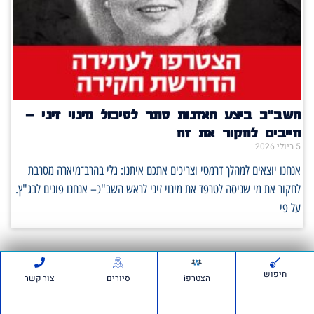
השב"כ ביצע האזנות סתר לסיכול מינוי זיני –
חייבים לחקור את זה
5 ביולי 2026
אנחנו יוצאים למהלך דרמטי וצריכים אתכם איתנו: גלי בהרב־מיארה מסרבת
לחקור את מי שניסה לטרפד את מינוי זיני לראש השב"כ– אנחנו פונים לבג"ץ.
על פי
חיפוש
סרטונים:
הצטרפi
סיורים
צור קשר