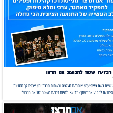
רכז/ת שטח לתנועת אם תרצו
אושיית רשת משפיעה? אוהב/ת מצלמה ורשתות חברתיות? אכפת לך ממדינת
מפחד/ת להביע את דעתך? *בוא/י להיות רכז/ת השטח של אם תרצו!*