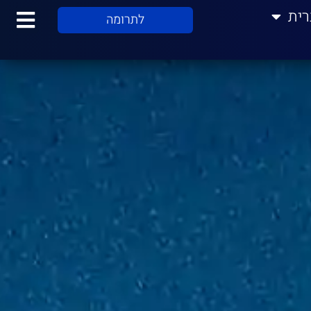
רית
לתרומה