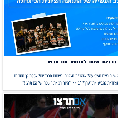
רכז/ת שטח לתנועת אם תרצו
אושיית רשת משפיעה? אוהב/ת מצלמה ורשתות חברתיות? אכפת לך ממדינת
מפחד/ת להביע את דעתך? *בוא/י להיות רכז/ת השטח של אם תרצו!*