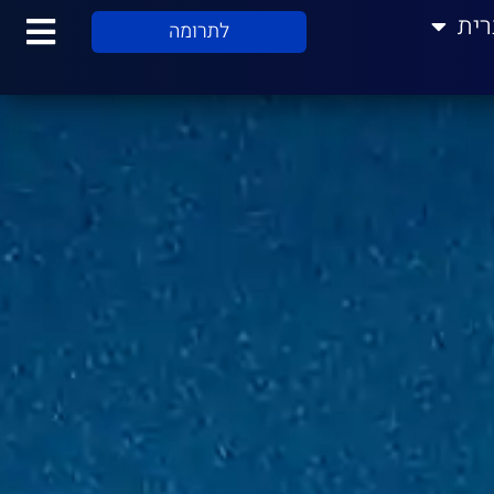
רית
לתרומה