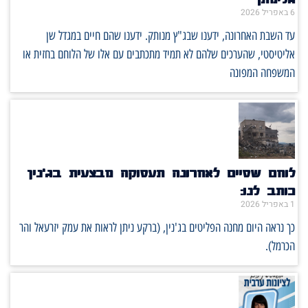
6 באפריל 2026
עד השבת האחרונה, ידענו שבג"ץ מנותק. ידענו שהם חיים במגדל שן
אליטיסטי, שהערכים שלהם לא תמיד מתכתבים עם אלו של הלוחם בחזית או
המשפחה המפונה
לוחם שסיים לאחרונה תעסוקה מבצעית בג'נין
כותב לנו:
1 באפריל 2026
כך נראה היום מחנה הפליטים בג'נין, (ברקע ניתן לראות את עמק יזרעאל והר
הכרמל).