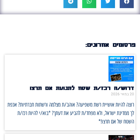
פרסומים אחרונים:
דרוש/ה רכז/ת שטח לתנועת אם תרצו
20 במאי 2026
רוצה להיות אושיית רשת משפיעה? אוהב/ת מצלמה ורשתות חברתיות? אכפת
לך ממדינת ישראל, ולא מפחד/ת להביע את דעתך? *בוא/י להיות רכז/ת
השטח של אם תרצו!*