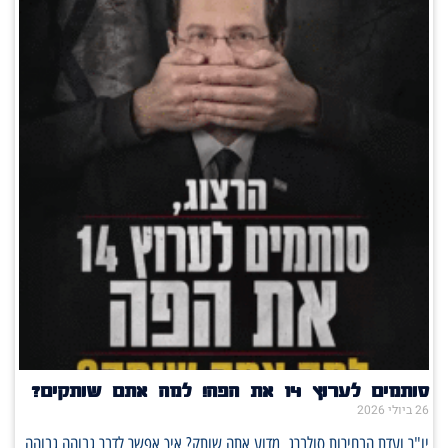
סותמים לערוץ 14 את הפה! למה אתם שותקים?
26 ביולי 2026
יו"ר ועדת הבחירות סולברג, מדוע אתה שותק? איך אפשר לדבר גבוהה גבוהה