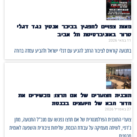
מאות צפויים להפגין בכיכר אנטין נגד דגלי
טרור באוניברסיטת תל אביב
11 במאי 2026
בתנועה קוראים לציבור הרחב להגיע עם דגלי ישראל ולהביע עמדה ברורה
תוכנית הצוערים של אם תרצו: מכשירים את
הדור הבא של היועצים בכנסת
27 באפריל 2026
צוערי התוכנית הפרלמנטרית של אם תרצו נפגשו עם מנכ"ל התנועה, מתן
ג'רפי, לשיחה מעמיקה על עבודת הכנסת, שליחות ציבורית והשפעה לאומית
מבפנים.