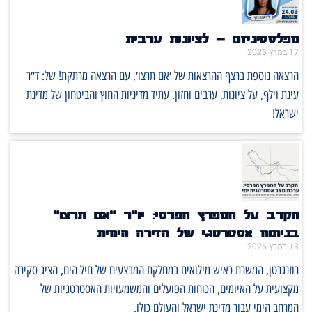
מפלסטיניזם – לציונות ערבית
17 במרץ 2026
הרצאה נוספת ברצף ההרצאות של ׳אם תרצו׳, עם הרצאה מרתקת! של: ד״ר
עינת וילף, על ציונות, ערבים וחזון. עתיד מדיניות החוץ והביטחון של מדינת
ישראל!
הקרב על המפרץ הפרסי: יו"ר "אם תרצו"
בניתוח אסטרטגי של הזירה הימית
13 במרץ 2026
רוזנגרטן, המשרת כאיש מילואים במחלקת המבצעים של חיל הים, הציג סקירה
מקצועית על האיומים, הכוחות הפועלים והמשמעויות האסטרטגיות של
המרחב הימי עבור מדינת ישראל והעולם כולו.