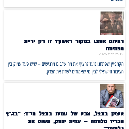
ראיתם אותנו במקור ראשון? זו רק יריית
הפתיחה
19 באפריל 2026
הקמפיין שפתחנו נועד להציף את מה שרבים מרגישים – שיש פער עמוק בין
הציבור הישראלי לבין מי שאמורים לשרת את הצדק.
איציק בונצל, אביו של עמית בונצל הי"ד: "בג"ץ
הכריז מלחמה – עמית יצחק, פשוט את
גלימתך"