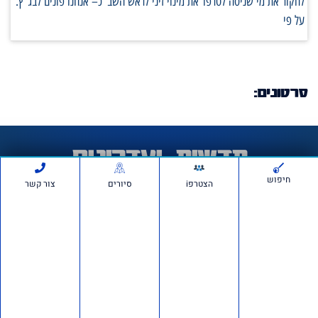
לחקור את מי שניסה לטרפד את מינוי זיני לראש השב"כ– אנחנו פונים לבג"ץ.
על פי
סרטונים:
חדשות ועדכונים
חיפוש
הצטרפi
סיורים
צור קשר