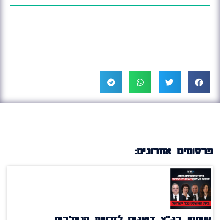
פרסומים אחרונים:
שופטי בג”ץ דואגים לזכויות הנוח'בות