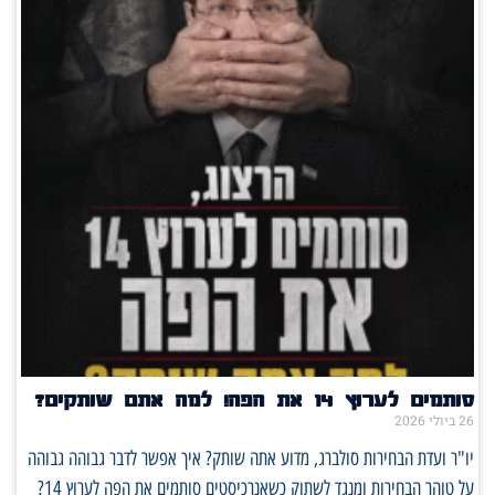
סותמים לערוץ 14 את הפה! למה אתם שותקים?
26 ביולי 2026
יו"ר ועדת הבחירות סולברג, מדוע אתה שותק? איך אפשר לדבר גבוהה גבוהה
על טוהר הבחירות ומנגד לשתוק כשאנרכיסטים סותמים את הפה לערוץ 14?