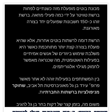
חשיפה ברשת: כ־150 חשבונות פעלו לכאורה