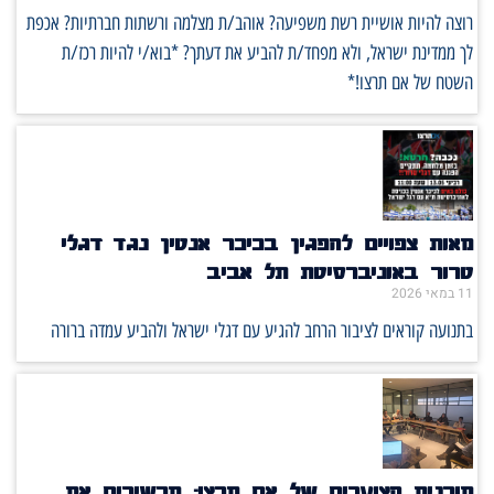
רוצה להיות אושיית רשת משפיעה? אוהב/ת מצלמה ורשתות חברתיות? אכפת
לך ממדינת ישראל, ולא מפחד/ת להביע את דעתך? *בוא/י להיות רכז/ת
השטח של אם תרצו!*
מאות צפויים להפגין בכיכר אנטין נגד דגלי
טרור באוניברסיטת תל אביב
11 במאי 2026
בתנועה קוראים לציבור הרחב להגיע עם דגלי ישראל ולהביע עמדה ברורה
תוכנית הצוערים של אם תרצו: מכשירים את