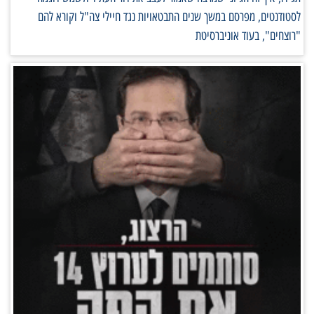
לסטודנטים, מפרסם במשך שנים התבטאויות נגד חיילי צה"ל וקורא להם
"רוצחים", בעוד אוניברסיטת