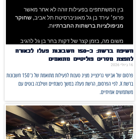
חשיפה ברשת: כ־150 חשבונות פעלו לכאורה
להפצת מסרים פוליטיים מתואמים
16 ביולי 2026
פרסום של אבישי גרינצייג מציג טענות לפעילות מתואמת של כ־150 חשבונות
ברשת X. לפי הפרסום, הרשת פעלה במשך כשנתיים ושילבה בוטים עם
משתמשים אמיתיים.