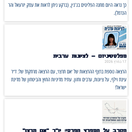
כך נראה היום מחנה הפליטים בג'נין, (ברקע ניתן לראות את עמק יזרעאל והר
הכרמל).
מפלסטיניזם – לציונות ערבית
17 במרץ 2026
הרצאה נוספת ברצף ההרצאות של ׳אם תרצו׳, עם הרצאה מרתקת! של: ד״ר
עינת וילף, על ציונות, ערבים וחזון. עתיד מדיניות החוץ והביטחון של מדינת
ישראל!
הקרב על המפרץ הפרסי: יו"ר "אם תרצו"