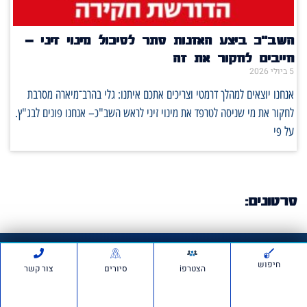
השב"כ ביצע האזנות סתר לסיכול מינוי זיני –
חייבים לחקור את זה
5 ביולי 2026
אנחנו יוצאים למהלך דרמטי וצריכים אתכם איתנו: גלי בהרב־מיארה מסרבת
לחקור את מי שניסה לטרפד את מינוי זיני לראש השב"כ– אנחנו פונים לבג"ץ.
על פי
סרטונים:
חדשות ועדכונים
חיפוש
הצטרפi
סיורים
צור קשר