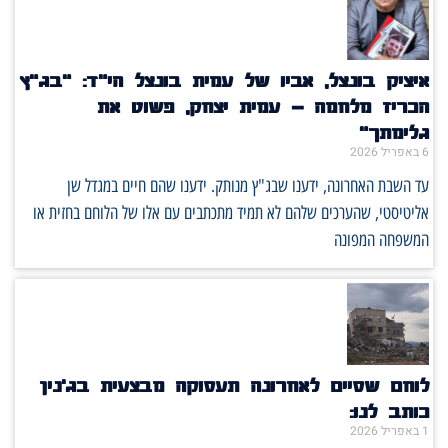
איציק בונצל, אביו של עמית בונצל הי"ד: "בג"ץ
הכריז מלחמה – עמית יצחק, פשוט את
גלימתך"
6 באפריל 2026
עד השבת האחרונה, ידענו שבג"ץ מנותק. ידענו שהם חיים במגדל שן
אליטיסטי, שהערכים שלהם לא תמיד מתכתבים עם אלו של הלוחם בחזית או
המשפחה המפונה
לוחם שסיים לאחרונה תעסוקה מבצעית בג'נין
כותב לנו:
1 באפריל 2026