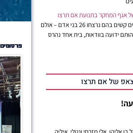
ים
של אגף המחקר בתנועת אם תרצו
שחושף כי מאז תחילת שנת 2023 בוצעו 12 פיגועים קשים בהם נרצחו 26 בני אדם – אולם
 וזהותם ידועה בוודאות, בית אחד נהרס
פרסומים 
אפ של אם תרצו
עה!
 אליהו, אלי מזרחי ונטלי, איליה