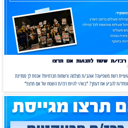
רכז/ת שטח לתנועת אם תרצו
אושיית רשת משפיעה? אוהב/ת מצלמה ורשתות חברתיות? אכפת לך ממדינת
מפחד/ת להביע את דעתך? *בוא/י להיות רכז/ת השטח של אם תרצו!*