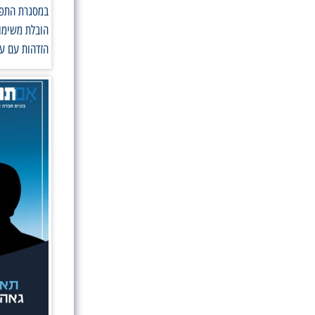
במסגרת התפקי
הובלת משימות
הזדהות עם ער