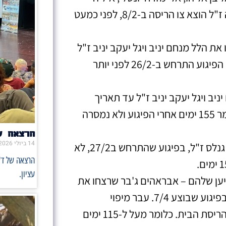
סוסנסקי, שאול חי, אשר נתן ואירנה קורולובה ז"ל הוצא צו הריסה ב-8/2, לפני כמעט
 הלל מנחם יניב ויגל יעקב יניב ז"ל
הוצא צו הריסה ב-30/5 מאז הבית לא נהרס. הפיגוע התרחש ב-26/2 לפני יותר
ב ויגל יעקב יניב ז"ל עד תאריך
כתיבת הדוח ב31/7 לא הוצא צו הריסה, כלומר 155 ימים אחרי הפיגוע ולא נמסרה
הרצאה ש
14 ביולי 2026
לבית של המחבל מאהר שלון שרצח את אילן גנלס ז"ל, בפיגוע שהתרחש ב27/2, לא
הרצאה של ד"
עציון.
יען שלהם – אבראהים ג'בר שרצחו את
לאה (לוסי) די ז"ל ובנותיה, רינה ומאיה ז"ל, בפיגוע שבוצע 7/4. עבר מיפוי
ב-30/5/23 ומאז לא פורסם דבר על המשך הריסת הבית. כלומר מעל ל-115 ימים