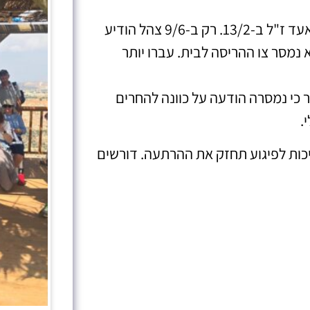
מוחמד זלבאני רצח את לוחם מג"ב אסיל סואעד ז"ל ב-13/2. רק ב-9/6 צהל הודיע
סעיף 119 אבל עדיין לא נמסר צו ההריסה לבית. עברו יותר
 כי נמסרה הודעה על כוונה להחרים
.
כות לפיגוע תחזק את ההרתעה. דורשים