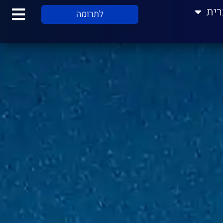
רית
לתרומה