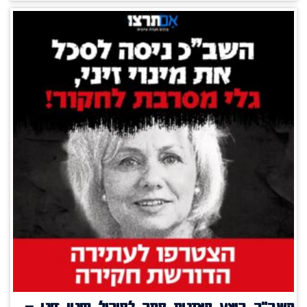
השב"כ ביצע האזנות סתר לסיכול מינוי זיני –