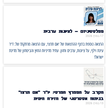
מפלסטיניזם – לציונות ערבית
17 במרץ 2026
הרצאה נוספת ברצף ההרצאות של ׳אם תרצו׳, עם הרצאה מרתקת! של: ד״ר
עינת וילף, על ציונות, ערבים וחזון. עתיד מדיניות החוץ והביטחון של מדינת
ישראל!
הקרב על המפרץ הפרסי: יו"ר "אם תרצו"
בניתוח אסטרטגי של הזירה הימית
13 במרץ 2026