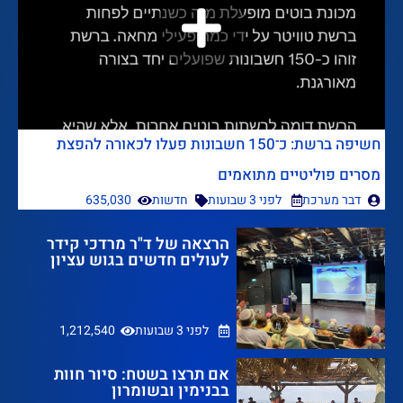
חשיפה ברשת: כ־150 חשבונות פעלו לכאורה להפצת
מסרים פוליטיים מתואמים
דבר מערכת
לפני 3 שבועות
חדשות
635,030
הרצאה של ד"ר מרדכי קידר
לעולים חדשים בגוש עציון
לפני 3 שבועות
1,212,540
אם תרצו בשטח: סיור חוות
בבנימין ובשומרון