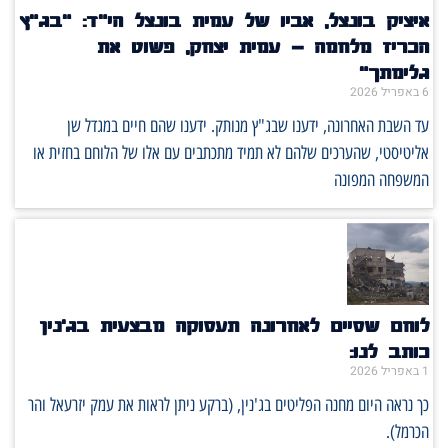
איציק בונצל, אביו של עמית בונצל הי"ד: "בג"ץ
הכריז מלחמה – עמית יצחק, פשוט את
גלימתך"
6 באפריל 2026
עד השבת האחרונה, ידענו שבג"ץ מנותק. ידענו שהם חיים במגדל שן
אליטיסטי, שהערכים שלהם לא תמיד מתכתבים עם אלו של הלוחם בחזית או
המשפחה המפונה
לוחם שסיים לאחרונה תעסוקה מבצעית בג'נין
כותב לנו:
1 באפריל 2026
כך נראה היום מחנה הפליטים בג'נין, (ברקע ניתן לראות את עמק יזרעאל והר
הכרמל).