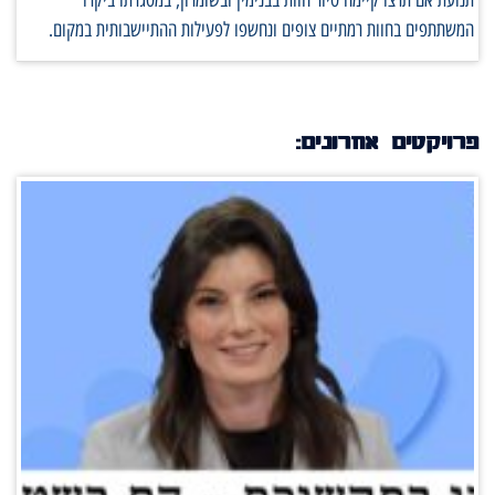
תנועת אם תרצו קיימה סיור חוות בבנימין ובשומרון, במסגרתו ביקרו
המשתתפים בחוות רמתיים צופים ונחשפו לפעילות ההתיישבותית במקום.
פרויקטים אחרונים: