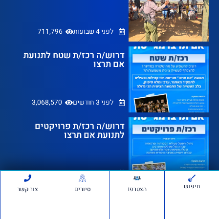
לפני 4 שבועות
711,796
דרוש/ה רכז/ת שטח לתנועת
אם תרצו
לפני 3 חודשים
3,068,570
דרוש/ה רכז/ת פרויקטים
לתנועת אם תרצו
לפני 3 חודשים
5,241,329
לתמיכה בווצאפ
דרוש רכז קורסים, תכניות
הכשרה וחינוך – בתחומי
דיפלומטיה הסברה וציונות