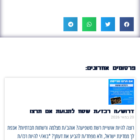
פרסומים אחרונים:
דרוש/ה רכז/ת שטח לתנועת אם תרצו
20 במאי 2026
רוצה להיות אושיית רשת משפיעה? אוהב/ת מצלמה ורשתות חברתיות? אכפת
לך ממדינת ישראל, ולא מפחד/ת להביע את דעתך? *בוא/י להיות רכז/ת