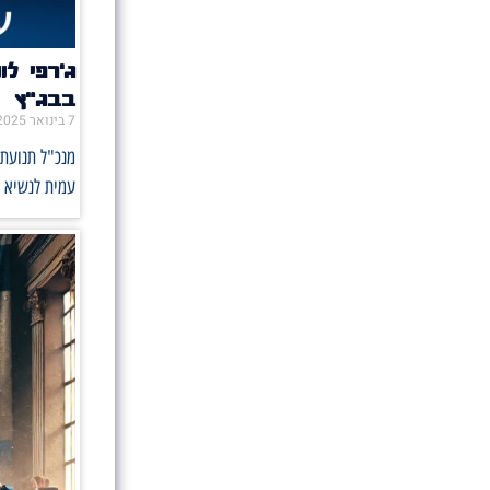
ג'רפי לו
בבג"ץ
7 בינואר 2025
מנכ"ל תנועת 
עמית לנשיא ה