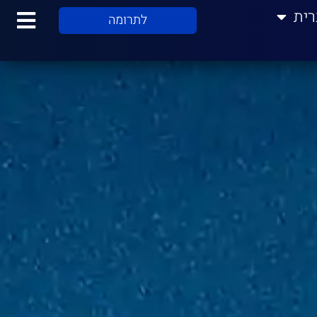
רית
לתרומה