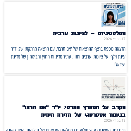
מפלסטיניזם – לציונות ערבית
17 במרץ 2026
הרצאה נוספת ברצף ההרצאות של ׳אם תרצו׳, עם הרצאה מרתקת! של: ד״ר
עינת וילף, על ציונות, ערבים וחזון. עתיד מדיניות החוץ והביטחון של מדינת
ישראל!
הקרב על המפרץ הפרסי: יו"ר "אם תרצו"
בניתוח אסטרטגי של הזירה הימית
13 במרץ 2026
רוזנגרטן, המשרת כאיש מילואים במחלקת המבצעים של חיל הים, הציג סקירה