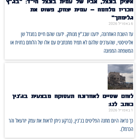
איציק בונצל, אביו של עמית בונצל הי"ד: "בג"ץ
הכריז מלחמה – עמית יצחק, פשוט את
גלימתך"
6 באפריל 2026
עד השבת האחרונה, ידענו שבג"ץ מנותק. ידענו שהם חיים במגדל שן
אליטיסטי, שהערכים שלהם לא תמיד מתכתבים עם אלו של הלוחם בחזית או
המשפחה המפונה
לוחם שסיים לאחרונה תעסוקה מבצעית בג'נין
כותב לנו:
1 באפריל 2026
כך נראה היום מחנה הפליטים בג'נין, (ברקע ניתן לראות את עמק יזרעאל והר
הכרמל).