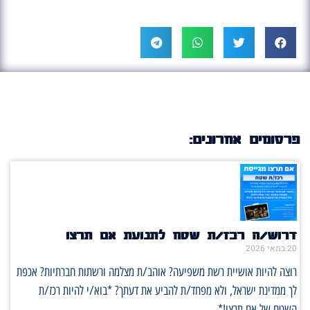
פרסומים אחרונים:
דרוש/ה רכז/ת שטח לתנועת אם תרצו
20 במאי 2026
רוצה להיות אושיית רשת משפיעה? אוהב/ת מצלמה ורשתות חברתיות? אכפת
לך ממדינת ישראל, ולא מפחד/ת להביע את דעתך? *בוא/י להיות רכז/ת
השטח של אם תרצו!*