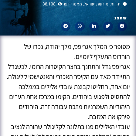
יהדות ומורשת ישראל
,
מאמרי דעה
38,108
שתפו:
מסופר כי המלך אגריפס, מלך יהודה, נכדו של
הורדוס התעלף ליומיים.
אגריפס גדל והתחנך בחצר הקיסרות הרומי. לכשגדל
התיידד מאד עם הקיסר האכזרי והאנטישמי קליגולה.
יום אחד, החליטו קבוצת עובדי אלילים בממלכה
להתסיס ולפגוע ביהודים. הקימו במרכז אחת הערים
היהודיות השמרניות מזבח עבודה זרה. היהודים
פירקו את המזבח.
עובדי האלילים פנו בתלונה לקליגולה שהורה לנציב