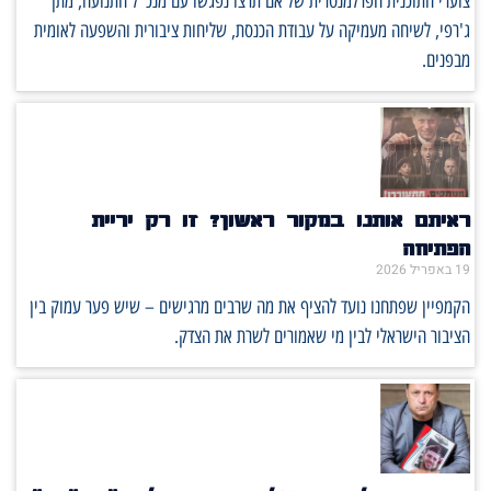
צוערי התוכנית הפרלמנטרית של אם תרצו נפגשו עם מנכ"ל התנועה, מתן
ג'רפי, לשיחה מעמיקה על עבודת הכנסת, שליחות ציבורית והשפעה לאומית
מבפנים.
ראיתם אותנו במקור ראשון? זו רק יריית
הפתיחה
19 באפריל 2026
הקמפיין שפתחנו נועד להציף את מה שרבים מרגישים – שיש פער עמוק בין
הציבור הישראלי לבין מי שאמורים לשרת את הצדק.