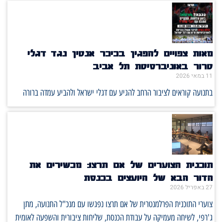
מאות צפויים להפגין בכיכר אנטין נגד דגלי
טרור באוניברסיטת תל אביב
11 במאי 2026
בתנועה קוראים לציבור הרחב להגיע עם דגלי ישראל ולהביע עמדה ברורה
תוכנית הצוערים של אם תרצו: מכשירים את
הדור הבא של היועצים בכנסת
27 באפריל 2026
צוערי התוכנית הפרלמנטרית של אם תרצו נפגשו עם מנכ"ל התנועה, מתן
ג'רפי, לשיחה מעמיקה על עבודת הכנסת, שליחות ציבורית והשפעה לאומית