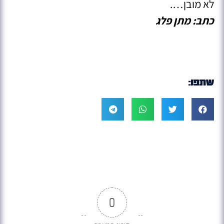
לא מובן….
כתב: מתן פלג
שתפו:
0