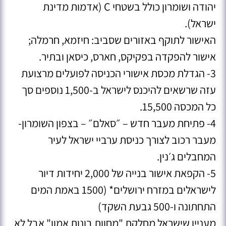
יהודה ושומרון כולל בשטחי C (אדמות מדינת
ישראל).
האישור לתוקף באזורים שסביב: חיזמא, חרמלה;
אישור להפקדה בפקיקס, חארס, כיסאן ובתיר.
3- הגדלת מכסת אישורי הכניסה לפועלים מרצועת
עזה שרשאים להיכנס לישראל ב-1,500 נוספים סך
כל המכסה 15,500.
4- פתיחת מעבר חדש – ״סאלם״ – בצפון השומרון-
מעבר רכוב לצורך כניסת ערביי ישראל לעיר
המחבלים ג׳נין.
5- הקפאת אישור בנייה של 2,000 יחידות דיור
לישראלים במזרח ירושלים* (1500 באמת המים
התחתונה ו-500 גבעת השקד)
מעניין שישראל מחלקת "מחוות בונות אמון" אבל לא