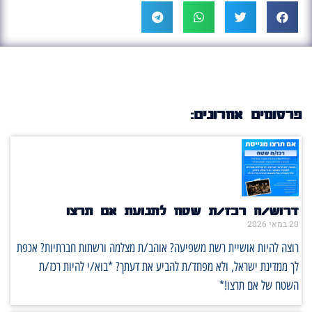
פרסומים אחרונים:
דרוש/ה רכז/ת שטח לתנועת אם תרצו
20 במאי 2026
רוצה להיות אושיית רשת משפיעה? אוהב/ת מצלמה ורשתות חברתיות? אכפת
לך ממדינת ישראל, ולא מפחד/ת להביע את דעתך? *בוא/י להיות רכז/ת
השטח של אם תרצו!*