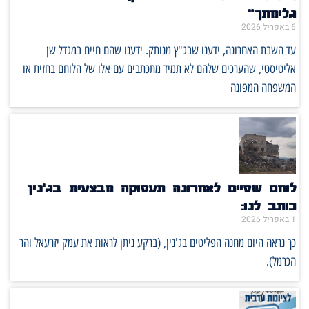
גלימתך"
6 באפריל 2026
עד השבת האחרונה, ידענו שבג"ץ מנותק. ידענו שהם חיים במגדל שן
אליטיסטי, שהערכים שלהם לא תמיד מתכתבים עם אלו של הלוחם בחזית או
המשפחה המפונה
לוחם שסיים לאחרונה תעסוקה מבצעית בג'נין
כותב לנו:
1 באפריל 2026
כך נראה היום מחנה הפליטים בג'נין, (ברקע ניתן לראות את עמק יזרעאל והר
הכרמל).