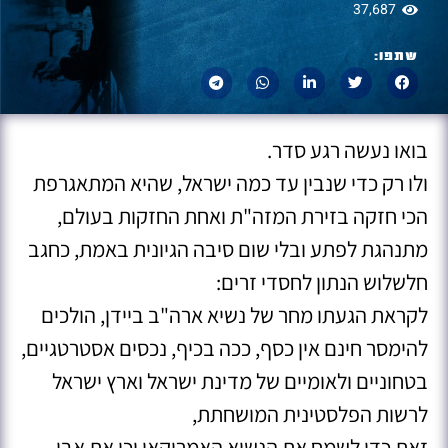
37,687
שתפו:
בואו נעשה רגע סדר.
ולו רק כדי שנבין עד כמה ישראל, שהיא המתאגרפת
הכי חזקה בזירת המזה"ת ואחת החזקות בעולם,
מתנהגת לפתע ובלי שום סיבה הגיונית באמת, כחגב
חלשלוש הנתון לחסדי זרים:
לקראת הגעתו מחר של נשיא ארה"ב ביידן, הולכים
להימסר חינם אין כסף, ככה בכיף, נכסים אסטרטגיים,
בטחוניים ולאומיים של מדינת ישראל וארץ ישראל
לרשות הפלסטינית המושחתת,
זאת כדי לשמח את הנשיא האמריקאי וכן את אבו