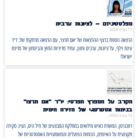
מפלסטיניזם – לציונות ערבית
17 במרץ 2026
הרצאה נוספת ברצף ההרצאות של ׳אם תרצו׳, עם הרצאה מרתקת! של: ד״ר
עינת וילף, על ציונות, ערבים וחזון. עתיד מדיניות החוץ והביטחון של מדינת
ישראל!
הקרב על המפרץ הפרסי: יו"ר "אם תרצו"
בניתוח אסטרטגי של הזירה הימית
13 במרץ 2026
רוזנגרטן, המשרת כאיש מילואים במחלקת המבצעים של חיל הים, הציג סקירה
מקצועית על האיומים, הכוחות הפועלים והמשמעויות האסטרטגיות של