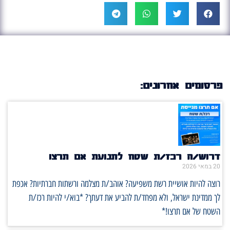
פרסומים אחרונים:
דרוש/ה רכז/ת שטח לתנועת אם תרצו
20 במאי 2026
רוצה להיות אושיית רשת משפיעה? אוהב/ת מצלמה ורשתות חברתיות? אכפת
לך ממדינת ישראל, ולא מפחד/ת להביע את דעתך? *בוא/י להיות רכז/ת
השטח של אם תרצו!*