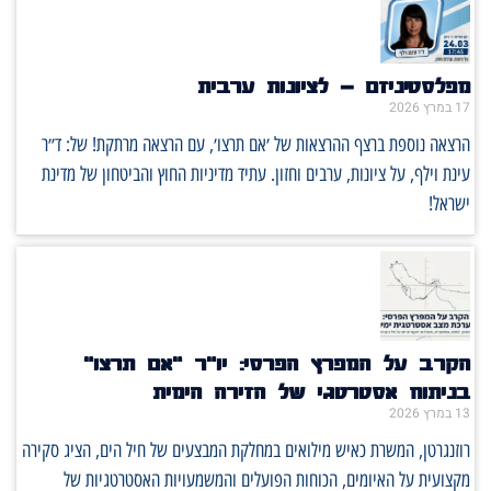
מפלסטיניזם – לציונות ערבית
17 במרץ 2026
הרצאה נוספת ברצף ההרצאות של ׳אם תרצו׳, עם הרצאה מרתקת! של: ד״ר
עינת וילף, על ציונות, ערבים וחזון. עתיד מדיניות החוץ והביטחון של מדינת
ישראל!
הקרב על המפרץ הפרסי: יו"ר "אם תרצו"
בניתוח אסטרטגי של הזירה הימית
13 במרץ 2026
רוזנגרטן, המשרת כאיש מילואים במחלקת המבצעים של חיל הים, הציג סקירה
מקצועית על האיומים, הכוחות הפועלים והמשמעויות האסטרטגיות של