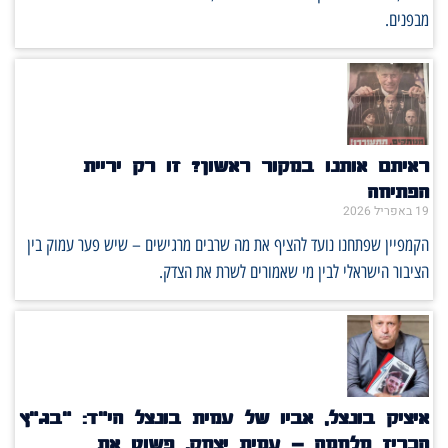
מבפנים.
ראיתם אותנו במקור ראשון? זו רק יריית
הפתיחה
19 באפריל 2026
הקמפיין שפתחנו נועד להציף את מה שרבים מרגישים – שיש פער עמוק בין
הציבור הישראלי לבין מי שאמורים לשרת את הצדק.
איציק בונצל, אביו של עמית בונצל הי"ד: "בג"ץ
הכריז מלחמה – עמית יצחק, פשוט את