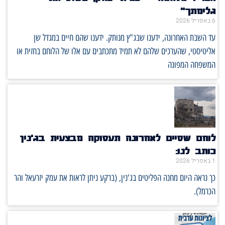
גלימתך"
6 באפריל 2026
עד השבת האחרונה, ידענו שבג"ץ מנותק. ידענו שהם חיים במגדל שן
אליטיסטי, שהערכים שלהם לא תמיד מתכתבים עם אלו של הלוחם בחזית או
המשפחה המפונה
לוחם שסיים לאחרונה תעסוקה מבצעית בג'נין
כותב לנו:
1 באפריל 2026
כך נראה היום מחנה הפליטים בג'נין, (ברקע ניתן לראות את עמק יזרעאל והר
הכרמל).