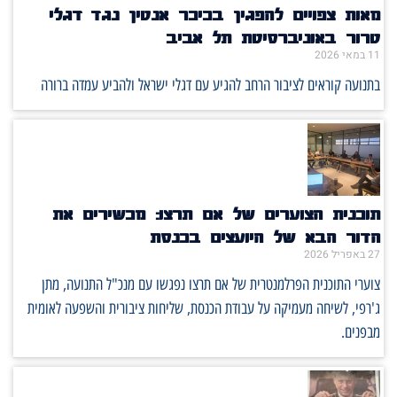
אות צפויים להפגין בכיכר אנטין נגד דגלי
רור באוניברסיטת תל אביב
1 במאי 2026
תנועה קוראים לציבור הרחב להגיע עם דגלי ישראל ולהביע עמדה ברורה
וכנית הצוערים של אם תרצו: מכשירים את
דור הבא של היועצים בכנסת
2 באפריל 2026
וערי התוכנית הפרלמנטרית של אם תרצו נפגשו עם מנכ"ל התנועה, מתן
'רפי, לשיחה מעמיקה על עבודת הכנסת, שליחות ציבורית והשפעה לאומית
בפנים.