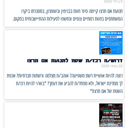
ביולי 2026
נועת אם תרצו קיימה סיור חוות בבנימין ובשומרון, במסגרתו ביקרו
משתתפים בחוות רמתיים צופים ונחשפו לפעילות ההתיישבותית במקום.
רוש/ה רכז/ת שטח לתנועת אם תרצו
2 במאי 2026
וצה להיות אושיית רשת משפיעה? אוהב/ת מצלמה ורשתות חברתיות? אכפת
ך ממדינת ישראל, ולא מפחד/ת להביע את דעתך? *בוא/י להיות רכז/ת
שטח של אם תרצו!*