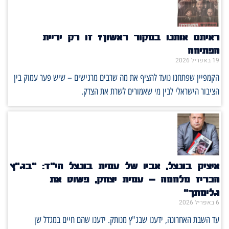
איתם אותנו במקור ראשון? זו רק יריית
פתיחה
1 באפריל 2026
קמפיין שפתחנו נועד להציף את מה שרבים מרגישים – שיש פער עמוק בין
ציבור הישראלי לבין מי שאמורים לשרת את הצדק.
יציק בונצל, אביו של עמית בונצל הי"ד: "בג"ץ
כריז מלחמה – עמית יצחק, פשוט את
לימתך"
באפריל 2026
ד השבת האחרונה, ידענו שבג"ץ מנותק. ידענו שהם חיים במגדל שן