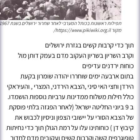
תפילות ראשונות בכותל המערבי לאחר שחרור ירושלים בשנת 1967
מקור https://www.pikiwiki.org.il/
תוך כדי קרבות קשים בגזרת ירושלים
וקרב השריון בשריון העקוב מדם בעמק דותן מול
כוחות ירדנים עדיפים
בתום ארבעה ימים שוחררו יהודה שומרון בקעת
הירדן וחצי האי סיני ,הצבא הירדני, המצרי , והעיראקי
כולל חילות משלוח ממדינות ערביות נוספות הושמדו.
ב 9 ביוני החליטה ישראל (לאחר הפגזה בלתי פוסקת
של הצבא הסורי על יישובי הצפון וניסיון לכבוש את
קיבוץ דן ) כוחותינו עלו על רמת הגולן תוך כדי נחיתות
טופוגרפית קשה וקרבות קשים ועקובים מדם לחדור