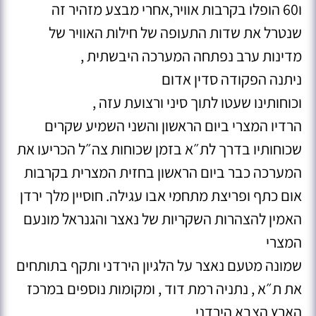
ו60 הופלו בקרבות אוויר,אחרי מבצע מזהיר זה
שנטרל את שדות התעופה של חילות האוויר של
מדינות ערב נפתחה המערכה היבשתית ,
ניתנה הפקודה סדין אדום
וכוחותינו שעטו לתוך סיני ורצועת עזה ,
הרדיו המצרי ביום הראשון והשני השמיע שקרים
שכוחותיו בדרך לת״א בזמן שכוחות צה״ל הכריעו את
המערכה כבר ביום הראשון בחזית המצרית בקרבות
אום כתף ופריצת מתחמי אבו עגילה. חוסיין מלך ירדן
האמין להצהרות השקריות של נאצר והגנראל מונעם
המצרי
שמונה מטעם נאצר על הלגיון הירדני ותקף בתותחים
את ת״א , נתניה רמת דוד , ומקומות נוספים במרכז
הארץ הצבא הירדני