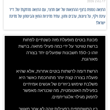
1 במרץ 2026
רצאה נוספת ברצף ההרצאות של ׳אם תרצו׳, עם הרצאה מרתקת! של: ד״ר
ינת וילף, על ציונות, ערבים וחזון. עתיד מדיניות החוץ והביטחון של מדינת
שראל!