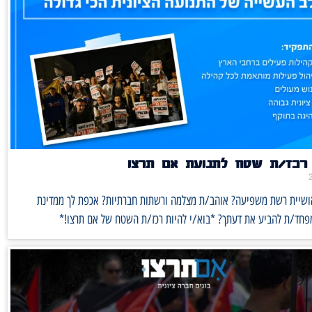
רכז/ת שטח לתנועת אם תרצו
אושיית רשת משפיעה? אוהב/ת מצלמה ורשתות חברתיות? אכפת לך ממדינת
מפחד/ת להביע את דעתך? *בוא/י להיות רכז/ת השטח של אם תרצו!*