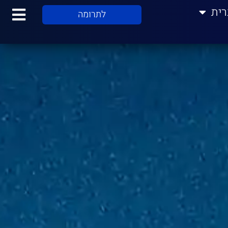
רית
לתרומה