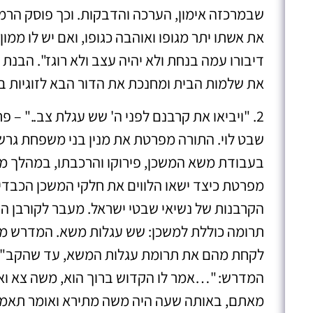
שבמרכזה אימון, הערכה והדבקות. וכך פוסק הרמב
את אשתו יתר מגופו ואוהבה כגופו, ואם יש לו ממ
דיבורו עמה בנחת ולא יהיה עצב ולא רוגז". הבנ
את שלמות הבית ומחנכת את הדור הבא לזוגיות ב
2. "ויביאו את קרבנם לפני ה' שש עגלת צב.." 
שבט לוי. התורה מפרטת את מנין בני משפחת גרש
בעבודת משא המשכן, פירוקו והרכבתו, במהלך מ
מפרטת כיצד ישאו הלווים את חלקי המשכן הכבדי
הקרבנות של נשיאי שבטי ישראל. מעבר לקורבן הפ
תרומה כוללת למשכן: שש עגלות משא. המדרש מת
לקחת מהם את תרומת עגלות המשא, עד שהקב"ה צ
המדרש: "…אמר לו הקדוש ברוך הוא, משה צא ואמ
מאתם, באותה שעה היה משה מתירא ואומר תאמ