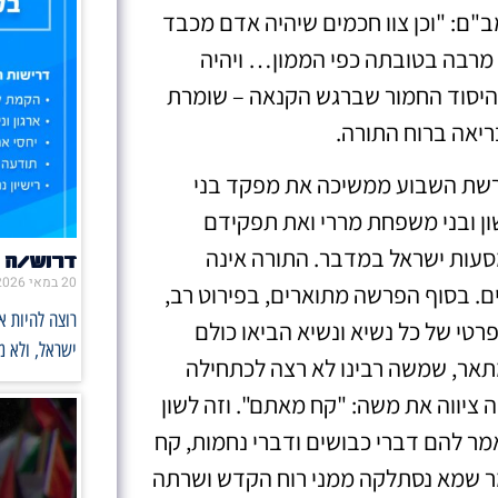
"ם: "וכן צוו חכמים שיהיה אדם מכבד
ון מרבה בטובתה כפי הממון… ויהיה
ת היסוד החמור שברגש הקנאה – שומרת
ריאה ברוח התורה.
– פרשת השבוע ממשיכה את מפקד בני
ון ובני משפחת מררי ואת תפקידם
סעות ישראל במדבר. התורה אינה
דרוש/ה 
20 במאי 2026
ם. בסוף הפרשה מתוארים, בפירוט רב,
רוצה להיות 
רטי של כל נשיא ונשיא הביאו כולם
ישראל, ולא 
אר, שמשה רבינו לא רצה לכתחילה
יווה את משה: "קח מאתם". וזה לשון
ר להם דברי כבושים ודברי נחמות, קח
ר שמא נסתלקה ממני רוח הקדש ושרתה