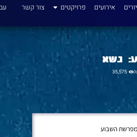
ורים
אירועים
פרויקטים
צור קשר
עב
: נשא
ה
35,575
 מפרשת השבוע