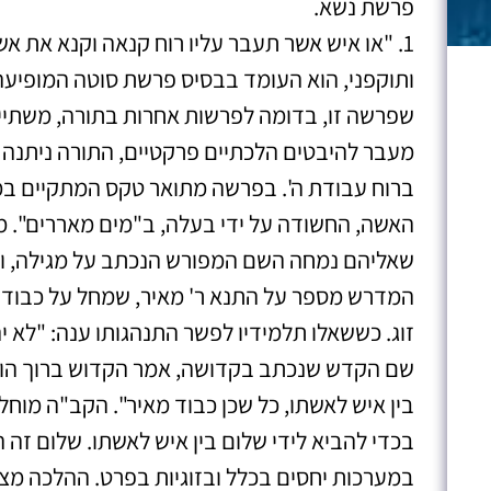
פרשת נשא.
1. "או איש אשר תעבר עליו רוח קנאה וקנא את א
ותוקפני, הוא העומד בבסיס פרשת סוטה המופיעה
שפרשה זו, בדומה לפרשות אחרות בתורה, משתייכ
מעבר להיבטים הלכתיים פרקטיים, התורה ניתנה 
ברוח עבודת ה'. בפרשה מתואר טקס המתקיים ב
האשה, החשודה על ידי בעלה, ב"מים מאררים". מ
שאליהם נמחה השם המפורש הנכתב על מגילה, ו
המדרש מספר על התנא ר' מאיר, שמחל על כבודו בא
זוג. כששאלו תלמידיו לפשר התנהגותו ענה: "לא יה
שם הקדש שנכתב בקדושה, אמר הקדוש ברוך הוא
בין איש לאשתו, כל שכן כבוד מאיר". הקב"ה מוחל
בכדי להביא לידי שלום בין איש לאשתו. שלום זה ה
במערכות יחסים בכלל ובזוגיות בפרט. ההלכה מצ