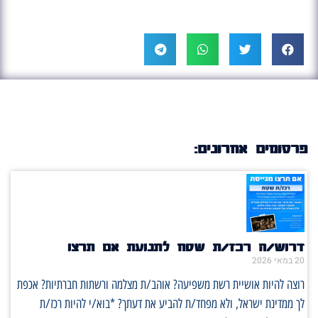
פרסומים אחרונים:
דרוש/ה רכז/ת שטח לתנועת אם תרצו
20 במאי 2026
רוצה להיות אושיית רשת משפיעה? אוהב/ת מצלמה ורשתות חברתיות? אכפת
לך ממדינת ישראל, ולא מפחד/ת להביע את דעתך? *בוא/י להיות רכז/ת