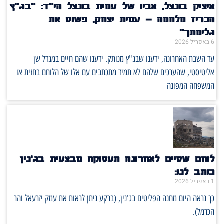
איציק בונצל, אביו של עמית בונצל הי"ד: "בג"ץ
הכריז מלחמה – עמית יצחק, פשוט את
גלימתך"
6 באפריל 2026
עד השבת האחרונה, ידענו שבג"ץ מנותק. ידענו שהם חיים במגדל שן
אליטיסטי, שהערכים שלהם לא תמיד מתכתבים עם אלו של הלוחם בחזית או
המשפחה המפונה
לוחם שסיים לאחרונה תעסוקה מבצעית בג'נין
כותב לנו:
1 באפריל 2026
כך נראה היום מחנה הפליטים בג'נין, (ברקע ניתן לראות את עמק יזרעאל והר
הכרמל).