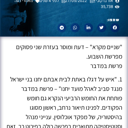
אור ברקוביץ
27/05/2022
לפני 4 שנים
מאמרי דעה
35,738
שתפו:
"שניים מקרא" – דעת ומוסר בעזרת שני פסוקים
מפרשת השבוע.
פרשת במדבר
1. "איש על דגלו באתת לבית אבתם יחנו בני ישראל
מנגד סביב לאהל מועד יחנו" – פרשת במדבר
פותחת את החומש הרביעי הנקרא גם חומש
הפקודים. לפנינו תיאור נרחב, ראשון מסוגו
בהיסטוריה, של מפקד אוכלוסין. ענייני מנהל
וסטטיסטיקה מתוארים בפרשה כולה בפירוט רב. זאת