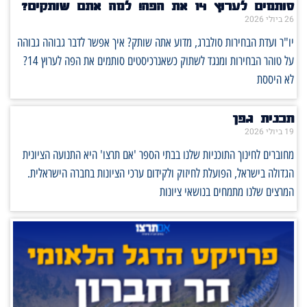
סותמים לערוץ 14 את הפה! למה אתם שותקים?
26 ביולי 2026
יו"ר ועדת הבחירות סולברג, מדוע אתה שותק? איך אפשר לדבר גבוהה גבוהה
על טוהר הבחירות ומנגד לשתוק כשאנרכיסטים סותמים את הפה לערוץ 14?
לא היססת
תכנית גפן
19 ביולי 2026
מחוברים לחינוך התוכניות שלנו בבתי הספר 'אם תרצו' היא התנועה הציונית
הגדולה בישראל, הפועלת לחיזוק ולקידום ערכי הציונות בחברה הישראלית.
המרצים שלנו מתמחים בנושאי ציונות