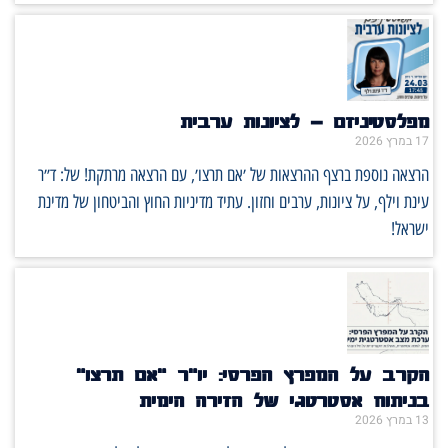
מפלסטיניזם – לציונות ערבית
17 במרץ 2026
הרצאה נוספת ברצף ההרצאות של ׳אם תרצו׳, עם הרצאה מרתקת! של: ד״ר
עינת וילף, על ציונות, ערבים וחזון. עתיד מדיניות החוץ והביטחון של מדינת
ישראל!
הקרב על המפרץ הפרסי: יו"ר "אם תרצו"
בניתוח אסטרטגי של הזירה הימית
13 במרץ 2026