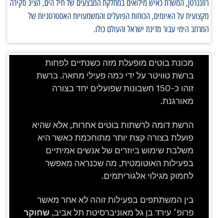
רוזנגרטן, המשרת כאיש מילואים במחלקת המבצעים של חיל הים, הציג סקירה
מקצועית על האיומים, הכוחות הפועלים והמשמעויות האסטרטגיות של
המרחב הימי עבור מדינת ישראל והעולם כולו.