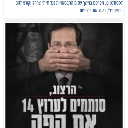
לסטודנטים, מפרסם במשך שנים התבטאויות נגד חיילי צה"ל וקורא להם
"רוצחים", בעוד אוניברסיטת