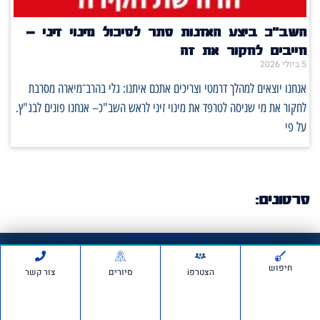
השב"כ ביצע האזנות סתר לסיכול מינוי זיני –
חייבים לחקור את זה
5 ביולי 2026
אנחנו יוצאים למהלך דרמטי וצריכים אתכם איתנו: גלי בהרב־מיארה מסרבת
לחקור את מי שניסה לטרפד את מינוי זיני לראש השב"כ– אנחנו פונים לבג"ץ.
על פי
סרטונים:
חדשות ועדכונים
חיפוש
הצטרפi
סיורים
צור קשר