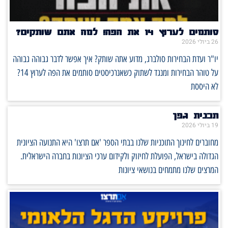
סותמים לערוץ 14 את הפה! למה אתם שותקים?
26 ביולי 2026
יו"ר ועדת הבחירות סולברג, מדוע אתה שותק? איך אפשר לדבר גבוהה גבוהה
על טוהר הבחירות ומנגד לשתוק כשאנרכיסטים סותמים את הפה לערוץ 14?
לא היססת
תכנית גפן
19 ביולי 2026
מחוברים לחינוך התוכניות שלנו בבתי הספר 'אם תרצו' היא התנועה הציונית
הגדולה בישראל, הפועלת לחיזוק ולקידום ערכי הציונות בחברה הישראלית.
המרצים שלנו מתמחים בנושאי ציונות