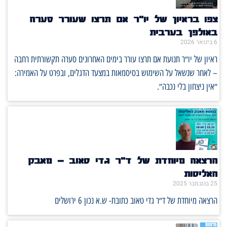
צפו בראיון של יו״ר אם תרצו שעורר סערה
באולפן בערבית
6 בינואר 2026
ראיון של יו״ר תנועת אם תרצו עורר בימים האחרונים סערה תקשורתית רחבה
– לאחר שנשאל על השימוש בסיסמאות במצעד הדגלים, ובפרט על האמירה:
״אין ניצחון בלי נכבה״.
הרצאה מיוחדת של ד"ר גדי טאוב – מאבק
האליטות
25 בנובמבר 2025
הרצאה מיוחדת של ד״ר גדי טאוב כתובת- ש.א נכון 6 ירושלים