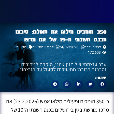
350 תומכים מילאו את האולם: סיכום
הכנס השנתי ה־19 של אם תרצו
דבר מערכת
24/02/2026
לפני 5 חודשים
חדשות
172,603
ערב עוצמתי של חזון ציוני, הוקרה לגיבורים
והכרזה ברורה: ממשיכים לפעול עד הניצחון
שתפו:
כ-350 תומכים ופעילים מילאו אמש (23.2.2026) את
מרכז מורשת בגין בירושלים בכנס השנתי ה־19 של