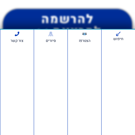
להרשמה
להרצאה >>
חיפוש
הצטרפi
סיורים
צור קשר
יש לכם שאלה פנו לאור
ברקוביץ׳
0528221047
לתמיכה בווצאפ