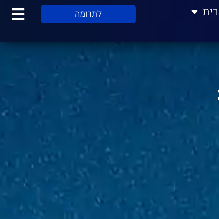
רית
לתרומה