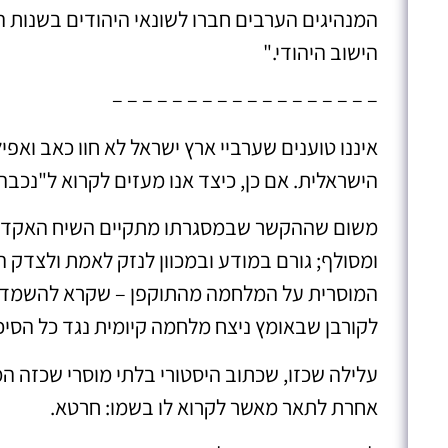
המנהיגים הערבים חברו לשונאי היהודים בשנות הש
הישוב היהודי."
– – – – – – – – – – – – – – – – – –
איננו טוענים שערביי ארץ ישראל לא חוו כאב וא
הישראלית. אם כן, כיצד אנו מעזים לקרוא ל"נכב
משום שההקשר שבמסגרתו מתקיים השיח האקדמי
ומסולף; גורם במודע ובמכוון לנזק לאמת ולצדק ה
המוסרית על המלחמה מהתוקפן – שקרא להשמדת 
לקורבן שבאומץ ניצח מלחמה קיומית נגד כל הסיכו
עלילה שכזו, שכתוב היסטורי בלתי מוסרי שכזה ה
אחרת לתאר מאשר לקרוא לו בשמו: חרטא.