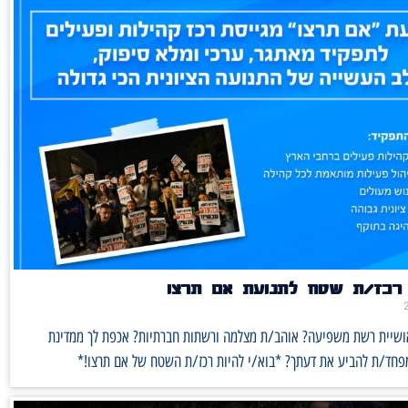
רכז/ת שטח לתנועת אם תרצו
אושיית רשת משפיעה? אוהב/ת מצלמה ורשתות חברתיות? אכפת לך ממדינת
מפחד/ת להביע את דעתך? *בוא/י להיות רכז/ת השטח של אם תרצו!*