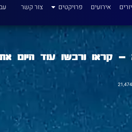
ורים
אירועים
פרויקטים
צור קשר
עב
נכבה? חרטא! גם ב-2019 – קראו ורכשו עוד היום את
21,474