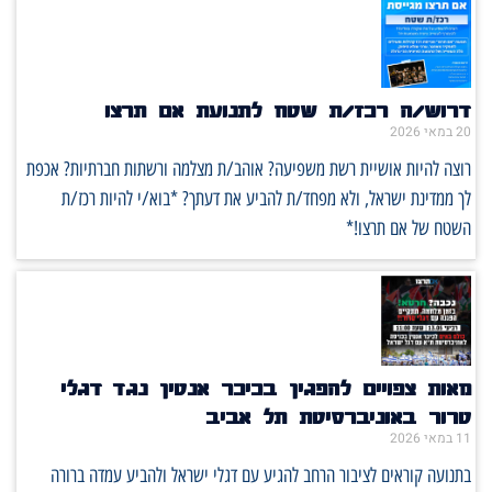
דרוש/ה רכז/ת שטח לתנועת אם תרצו
20 במאי 2026
רוצה להיות אושיית רשת משפיעה? אוהב/ת מצלמה ורשתות חברתיות? אכפת
לך ממדינת ישראל, ולא מפחד/ת להביע את דעתך? *בוא/י להיות רכז/ת
השטח של אם תרצו!*
מאות צפויים להפגין בכיכר אנטין נגד דגלי
טרור באוניברסיטת תל אביב
11 במאי 2026
בתנועה קוראים לציבור הרחב להגיע עם דגלי ישראל ולהביע עמדה ברורה