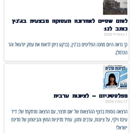
לוחם שסיים לאחרונה תעסוקה מבצעית בג'נין
כותב לנו:
1 באפריל 2026
כך נראה היום מחנה הפליטים בג'נין, (ברקע ניתן לראות את עמק יזרעאל והר
הכרמל).
מפלסטיניזם – לציונות ערבית
17 במרץ 2026
הרצאה נוספת ברצף ההרצאות של ׳אם תרצו׳, עם הרצאה מרתקת! של: ד״ר
עינת וילף, על ציונות, ערבים וחזון. עתיד מדיניות החוץ והביטחון של מדינת
ישראל!