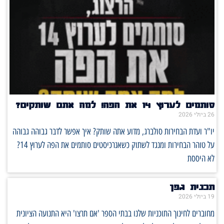
סותמים לערוץ 14 את הפה! למה אתם שותקים?
26 ביולי 2026
יו"ר ועדת הבחירות סולברג, מדוע אתה שותק? איך אפשר לדבר גבוהה גבוהה
על טוהר הבחירות ומנגד לשתוק כשאנרכיסטים סותמים את הפה לערוץ 14?
לא היססת
תכנית גפן
19 ביולי 2026
מחוברים לחינוך התוכניות שלנו בבתי הספר 'אם תרצו' היא התנועה הציונית