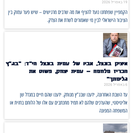
19 באפריל 2026
הקמפיין שפתחנו נועד להציף את מה שרבים מרגישים – שיש פער עמוק בין
הציבור הישראלי לבין מי שאמורים לשרת את הצדק.
איציק בונצל, אביו של עמית בונצל הי"ד: "בג"ץ
הכריז מלחמה – עמית יצחק, פשוט את
גלימתך"
6 באפריל 2026
עד השבת האחרונה, ידענו שבג"ץ מנותק. ידענו שהם חיים במגדל שן
אליטיסטי, שהערכים שלהם לא תמיד מתכתבים עם אלו של הלוחם בחזית או
המשפחה המפונה