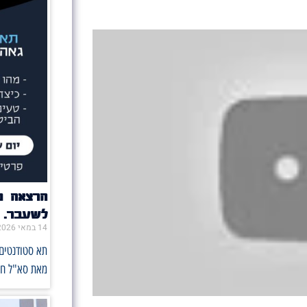
הרצאה מ
לשעבר.
14 במאי 2026
תא סטודנטים 
מאת סא"ל ח',