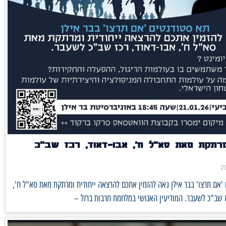
רתקת מאת סא"ל ח', אבו-דאוד, רכז שב"כ
'אם תרצו' בבר אילן גאה להזמין אתכם להרצאה ייחודית ומרתקת מאת סא"ל ח',
ז שב"כ לשעבר. המודיעין האנושי במלחמת חרבות ברזל –