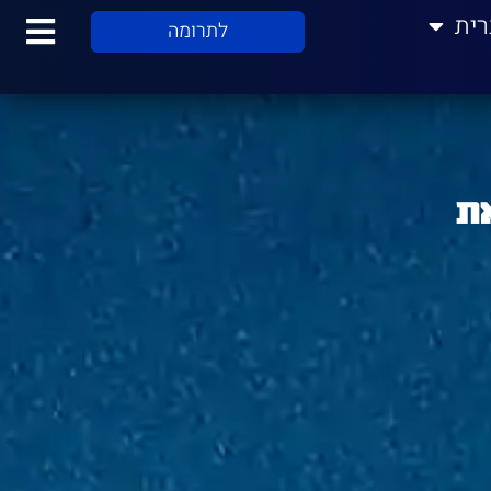
רית
לתרומה
 לחסום את