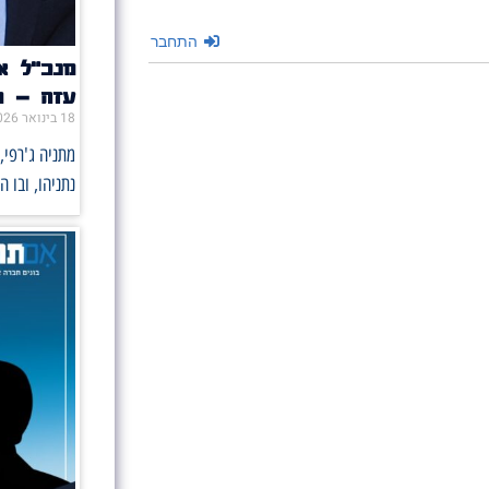
התחבר
מנכ״ל אם
עזה – כי
18 בינואר 2026
מתניה ג'רפי,
נתניהו, ובו 