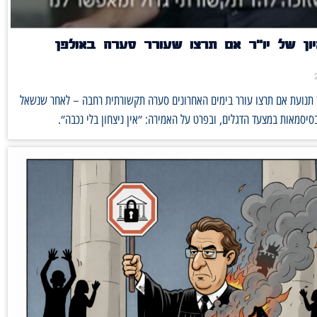
יון של יו״ר אם תרצו שעורר סערה באולפן
ר תנועת אם תרצו עורר בימים האחרונים סערה תקשורתית רחבה – לאחר שנשאל
יסמאות במצעד הדגלים, ובפרט על האמירה: ״אין ניצחון בלי נכבה״.