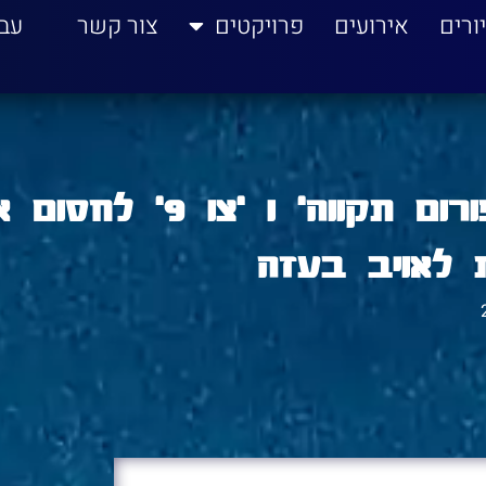
ורים
אירועים
פרויקטים
צור קשר
עב
הגענו הבוקר ביחד עם 'פורום תקווה' ו 'צו 9'
 לאויב בעזה