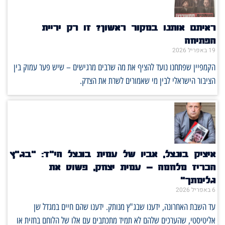
ראיתם אותנו במקור ראשון? זו רק יריית
הפתיחה
19 באפריל 2026
הקמפיין שפתחנו נועד להציף את מה שרבים מרגישים – שיש פער עמוק בין
הציבור הישראלי לבין מי שאמורים לשרת את הצדק.
איציק בונצל, אביו של עמית בונצל הי"ד: "בג"ץ
הכריז מלחמה – עמית יצחק, פשוט את
גלימתך"
6 באפריל 2026
עד השבת האחרונה, ידענו שבג"ץ מנותק. ידענו שהם חיים במגדל שן
אליטיסטי, שהערכים שלהם לא תמיד מתכתבים עם אלו של הלוחם בחזית או