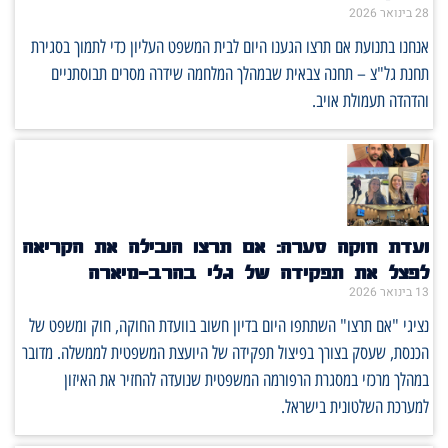
28 בינואר 2026
אנחנו בתנועת אם תרצו הגענו היום לבית המשפט העליון כדי לתמוך בסגירת
תחנת גל"צ – תחנה צבאית שבמהלך המלחמה שידרה מסרים תבוסתניים
והדהדה תעמולת אויב.
ועדת חוקה סערה: אם תרצו הובילה את הקריאה
לפצל את תפקידה של גלי בהרב־מיארה
13 בינואר 2026
נציגי "אם תרצו" השתתפו היום בדיון חשוב בוועדת החוקה, חוק ומשפט של
הכנסת, שעסק בצורך בפיצול תפקידה של היועצת המשפטית לממשלה. מדובר
במהלך מרכזי במסגרת הרפורמה המשפטית שנועדה להחזיר את האיזון
למערכת השלטונית בישראל.