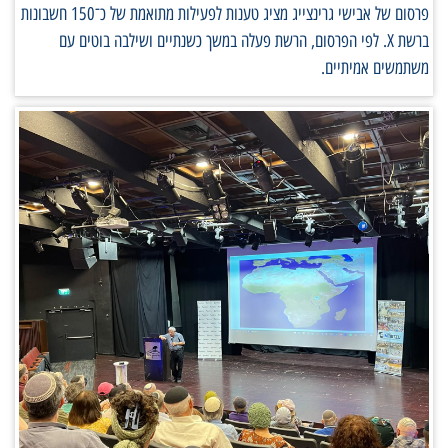
פרסום של אבישי גרינצייג מציג טענות לפעילות מתואמת של כ־150 חשבונות
ברשת X. לפי הפרסום, הרשת פעלה במשך כשנתיים ושילבה בוטים עם
משתמשים אמיתיים.