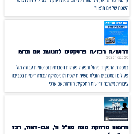
לך ממדינת ישראל, ולא מפחד/ת להביע את דעתך? *בוא/י להיות רכז/ת
השטח של אם תרצו!*
דרוש/ה רכז/ת פרויקטים לתנועת אם תרצו
20 במאי 2026
במסגרת התפקיד: ניהול ותפעול פעילות הסברתית ופרסומית עבודה מול
פעילים ומתנדבים הובלת משימות שטח ולוגיסטיקה עבודה דינמית בסביבה
ציבורית משתנה דרישות התפקיד: הזדהות עם ערכי
הרצאה מרתקת מאת סא"ל ח', אבו-דאוד, רכז