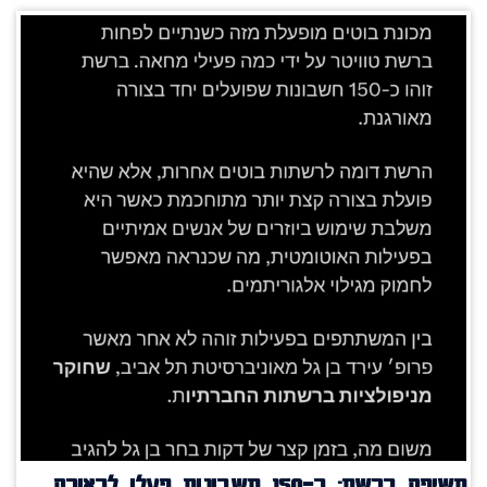
חשיפה ברשת: כ־150 חשבונות פעלו לכאורה