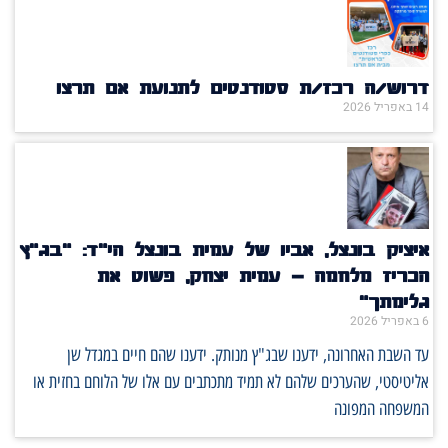
דרוש/ה רכז/ת סטודנטים לתנועת אם תרצו
14 באפריל 2026
איציק בונצל, אביו של עמית בונצל הי"ד: "בג"ץ
הכריז מלחמה – עמית יצחק, פשוט את
גלימתך"
6 באפריל 2026
עד השבת האחרונה, ידענו שבג"ץ מנותק. ידענו שהם חיים במגדל שן
אליטיסטי, שהערכים שלהם לא תמיד מתכתבים עם אלו של הלוחם בחזית או
המשפחה המפונה