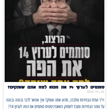
סותמים לערוץ 14 את הפה! למה אתם שותקים?
26 ביולי 2026
יו"ר ועדת הבחירות סולברג, מדוע אתה שותק? איך אפשר לדבר גבוהה גבוהה
על טוהר הבחירות ומנגד לשתוק כשאנרכיסטים סותמים את הפה לערוץ 14?