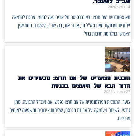
שב"כ לשעבר.
14 במאי 2026
תא סטודנטים 'אם תרצו' באונברסיטת תל אביב גאה להזמין אתכם להרצאה
ייחודית ומרתקת מאת סא"ל ח', אבו-דאוד, רכז שב"כ לשעבר. המודיעין
האנושי במלחמת חרבות ברזל
תוכנית הצוערים של אם תרצו: מכשירים את
הדור הבא של היועצים בכנסת
27 באפריל 2026
צוערי התוכנית הפרלמנטרית של אם תרצו נפגשו עם מנכ"ל התנועה, מתן
ג'רפי, לשיחה מעמיקה על עבודת הכנסת, שליחות ציבורית והשפעה לאומית
מבפנים.