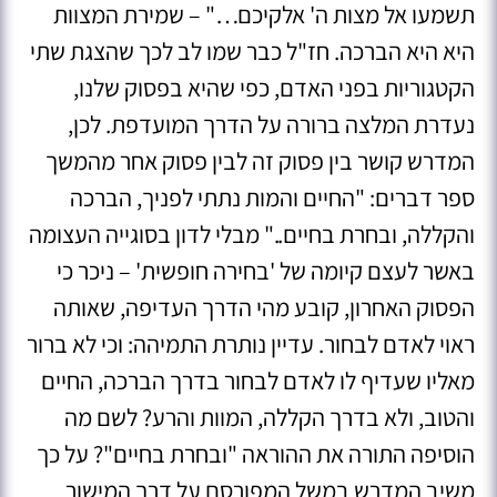
תשמעו אל מצות ה' אלקיכם…" – שמירת המצוות
היא היא הברכה. חז"ל כבר שמו לב לכך שהצגת שתי
הקטגוריות בפני האדם, כפי שהיא בפסוק שלנו,
נעדרת המלצה ברורה על הדרך המועדפת. לכן,
המדרש קושר בין פסוק זה לבין פסוק אחר מהמשך
ספר דברים: "החיים והמות נתתי לפניך, הברכה
והקללה, ובחרת בחיים.." מבלי לדון בסוגייה העצומה
באשר לעצם קיומה של 'בחירה חופשית' – ניכר כי
הפסוק האחרון, קובע מהי הדרך העדיפה, שאותה
ראוי לאדם לבחור. עדיין נותרת התמיהה: וכי לא ברור
מאליו שעדיף לו לאדם לבחור בדרך הברכה, החיים
והטוב, ולא בדרך הקללה, המוות והרע? לשם מה
הוסיפה התורה את ההוראה "ובחרת בחיים"? על כך
משיב המדרש במשל המפורסם על דרך המישור