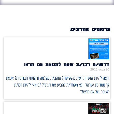
פרסומים אחרונים:
דרוש/ה רכז/ת שטח לתנועת אם תרצו
20 במאי 2026
רוצה להיות אושיית רשת משפיעה? אוהב/ת מצלמה ורשתות חברתיות? אכפת
לך ממדינת ישראל, ולא מפחד/ת להביע את דעתך? *בוא/י להיות רכז/ת
השטח של אם תרצו!*