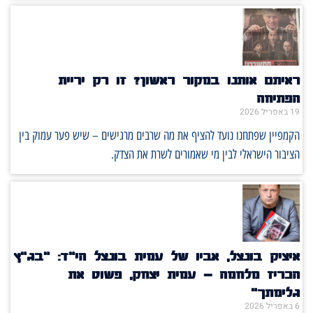
ראיתם אותנו במקור ראשון? זו רק יריית
הפתיחה
19 באפריל 2026
הקמפיין שפתחנו נועד להציף את מה שרבים מרגישים – שיש פער עמוק בין
הציבור הישראלי לבין מי שאמורים לשרת את הצדק.
איציק בונצל, אביו של עמית בונצל הי"ד: "בג"ץ
הכריז מלחמה – עמית יצחק, פשוט את
גלימתך"
6 באפריל 2026