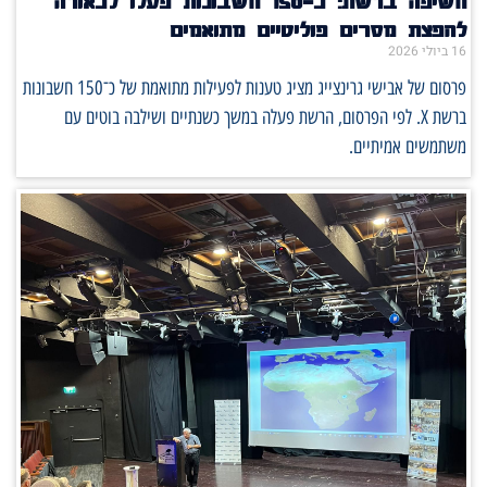
חשיפה ברשת: כ־150 חשבונות פעלו לכאורה
להפצת מסרים פוליטיים מתואמים
16 ביולי 2026
פרסום של אבישי גרינצייג מציג טענות לפעילות מתואמת של כ־150 חשבונות
ברשת X. לפי הפרסום, הרשת פעלה במשך כשנתיים ושילבה בוטים עם
משתמשים אמיתיים.