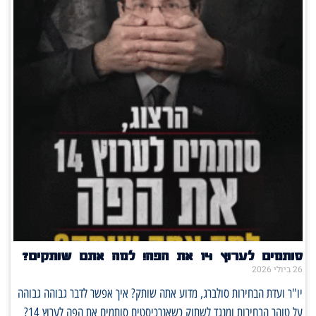
סותמים לערוץ 14 את הפה! למה אתם שותקים?
26 ביולי 2026
יו"ר ועדת הבחירות סולברג, מדוע אתה שותק? איך אפשר לדבר גבוהה גבוהה
על טוהר הבחירות ומנגד לשתוק כשאנרכיסטים סותמים את הפה לערוץ 14?