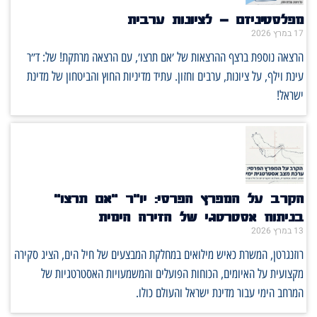
מפלסטיניזם – לציונות ערבית
17 במרץ 2026
הרצאה נוספת ברצף ההרצאות של ׳אם תרצו׳, עם הרצאה מרתקת! של: ד״ר
עינת וילף, על ציונות, ערבים וחזון. עתיד מדיניות החוץ והביטחון של מדינת
ישראל!
הקרב על המפרץ הפרסי: יו"ר "אם תרצו"
בניתוח אסטרטגי של הזירה הימית
13 במרץ 2026
רוזנגרטן, המשרת כאיש מילואים במחלקת המבצעים של חיל הים, הציג סקירה
מקצועית על האיומים, הכוחות הפועלים והמשמעויות האסטרטגיות של
המרחב הימי עבור מדינת ישראל והעולם כולו.