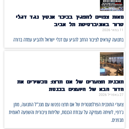
מאות צפויים להפגין בכיכר אנטין נגד דגלי
טרור באוניברסיטת תל אביב
11 במאי 2026
בתנועה קוראים לציבור הרחב להגיע עם דגלי ישראל ולהביע עמדה ברורה
תוכנית הצוערים של אם תרצו: מכשירים את
הדור הבא של היועצים בכנסת
27 באפריל 2026
צוערי התוכנית הפרלמנטרית של אם תרצו נפגשו עם מנכ"ל התנועה, מתן
ג'רפי, לשיחה מעמיקה על עבודת הכנסת, שליחות ציבורית והשפעה לאומית
מבפנים.