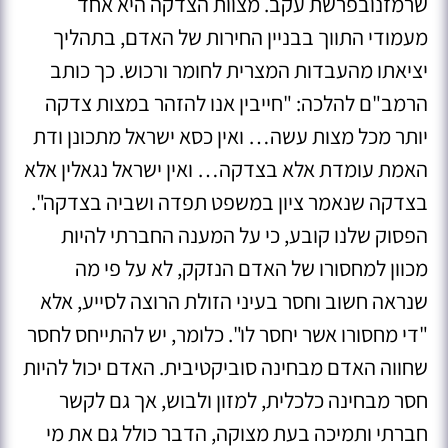
שרמזנובפרשת עקב. מצוות הצדקה היא אחד
מעמודי התווך בבניין החירות של האדם, בתהליך
יציאתו מהעבדות המצרית לחומר ורכוש. כך כותב
הרמב"ם להלכה: "חייבין אנו להזהר במצות צדקה
יותר מכל מצות עשה… ואין כסא ישראל מתכונן ודת
האמת עומדת אלא בצדקה… ואין ישראל נגאלין אלא
בצדקה שנאמר ציון במשפט תפדה ושביה בצדקה".
הפסוק שלנו קובע, כי על המענה החברתי להיות
מכוון למחסורו של האדם הנזקק, לא על פי מה
שנראה חשוב וחסר בעיני הזולת הרוצה לסייע, אלא
"די מחסורו אשר יחסר לו". כלומר, יש להתייחס לחסר
שחווה האדם מבחינה סוביקטיבית. האדם יכול להיות
חסר מבחינה כלכלית, למזון ולבוש, אך גם לקשר
חברתי ותמיכה בעת מצוקה, הדבר כולל גם את מי