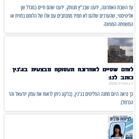
עד השבת האחרונה, ידענו שבג"ץ מנותק. ידענו שהם חיים במגדל שן
אליטיסטי, שהערכים שלהם לא תמיד מתכתבים עם אלו של הלוחם בחזית או
המשפחה המפונה
לוחם שסיים לאחרונה תעסוקה מבצעית בג'נין
כותב לנו:
1 באפריל 2026
כך נראה היום מחנה הפליטים בג'נין, (ברקע ניתן לראות את עמק יזרעאל והר
הכרמל).