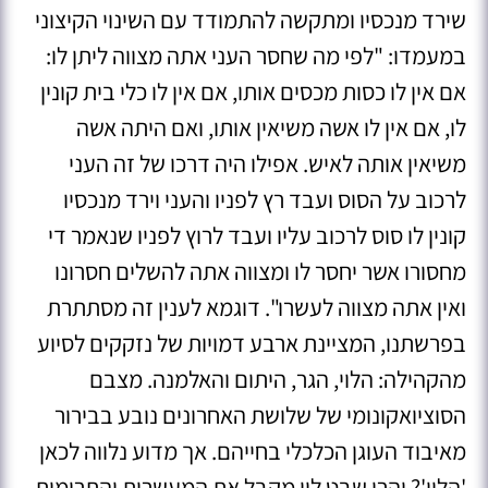
שירד מנכסיו ומתקשה להתמודד עם השינוי הקיצוני
במעמדו: "לפי מה שחסר העני אתה מצווה ליתן לו:
אם אין לו כסות מכסים אותו, אם אין לו כלי בית קונין
לו, אם אין לו אשה משיאין אותו, ואם היתה אשה
משיאין אותה לאיש. אפילו היה דרכו של זה העני
לרכוב על הסוס ועבד רץ לפניו והעני וירד מנכסיו
קונין לו סוס לרכוב עליו ועבד לרוץ לפניו שנאמר די
מחסורו אשר יחסר לו ומצווה אתה להשלים חסרונו
ואין אתה מצווה לעשרו". דוגמא לענין זה מסתתרת
בפרשתנו, המציינת ארבע דמויות של נזקקים לסיוע
מהקהילה: הלוי, הגר, היתום והאלמנה. מצבם
הסוציואקונומי של שלושת האחרונים נובע בבירור
מאיבוד העוגן הכלכלי בחייהם. אך מדוע נלווה לכאן
'הלוי'? והרי שבט לוי מקבל את המעשרות והתרומות