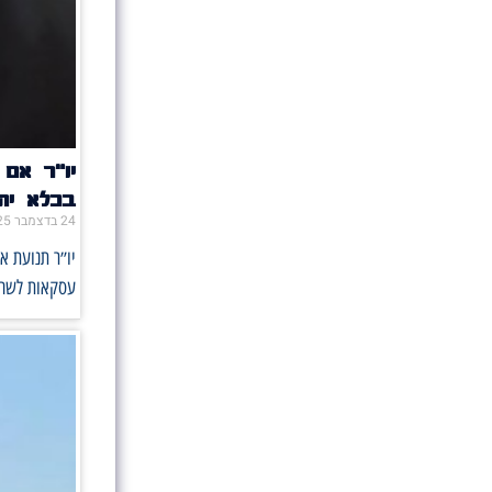
יו״ר אם
בכלא יהי
24 בדצמבר 2025
יו״ר תנועת א
עסקאות לשחר