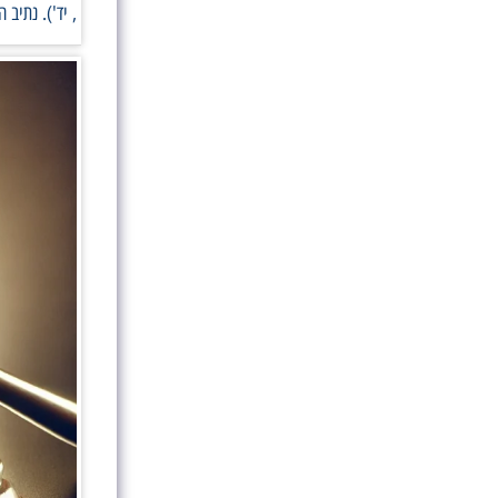
, יד'). נתיב התגייס ב18 ביולי 22. לת