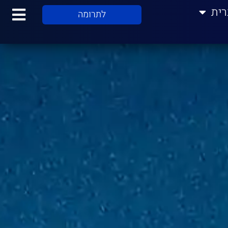
רית
לתרומה