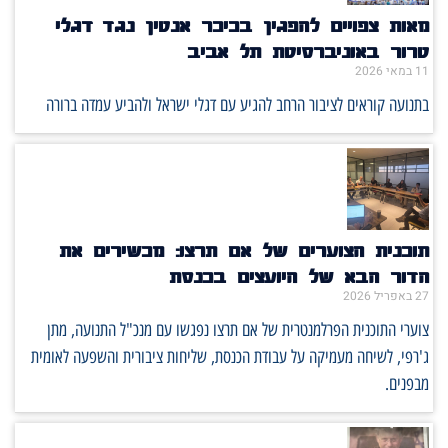
מאות צפויים להפגין בכיכר אנטין נגד דגלי
טרור באוניברסיטת תל אביב
11 במאי 2026
בתנועה קוראים לציבור הרחב להגיע עם דגלי ישראל ולהביע עמדה ברורה
תוכנית הצוערים של אם תרצו: מכשירים את
הדור הבא של היועצים בכנסת
27 באפריל 2026
צוערי התוכנית הפרלמנטרית של אם תרצו נפגשו עם מנכ"ל התנועה, מתן
ג'רפי, לשיחה מעמיקה על עבודת הכנסת, שליחות ציבורית והשפעה לאומית
מבפנים.