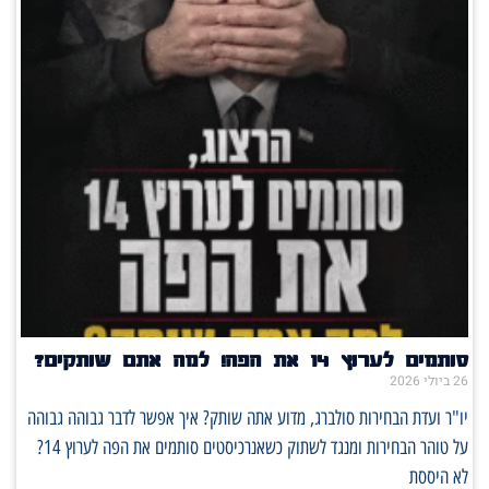
סותמים לערוץ 14 את הפה! למה אתם שותקים?
26 ביולי 2026
יו"ר ועדת הבחירות סולברג, מדוע אתה שותק? איך אפשר לדבר גבוהה גבוהה
על טוהר הבחירות ומנגד לשתוק כשאנרכיסטים סותמים את הפה לערוץ 14?
לא היססת