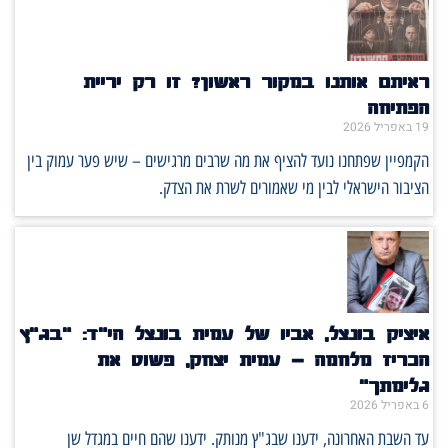
ראיתם אותנו במקור ראשון? זו רק יריית
הפתיחה
19 באפריל 2026
הקמפיין שפתחנו נועד להציף את מה שרבים מרגישים – שיש פער עמוק בין
הציבור הישראלי לבין מי שאמורים לשרת את הצדק.
איציק בונצל, אביו של עמית בונצל הי"ד: "בג"ץ
הכריז מלחמה – עמית יצחק, פשוט את
גלימתך"
6 באפריל 2026
עד השבת האחרונה, ידענו שבג"ץ מנותק. ידענו שהם חיים במגדל שן