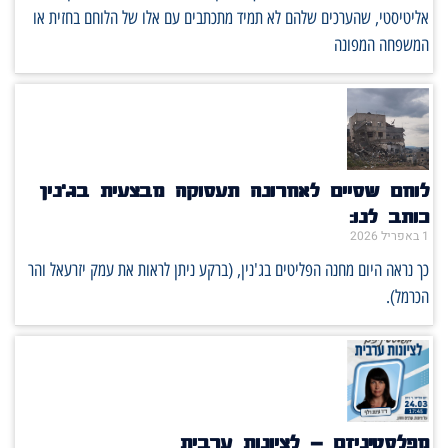
אליטיסטי, שהערכים שלהם לא תמיד מתכתבים עם אלו של הלוחם בחזית או
המשפחה המפונה
לוחם שסיים לאחרונה תעסוקה מבצעית בג'נין
כותב לנו:
1 באפריל 2026
כך נראה היום מחנה הפליטים בג'נין, (ברקע ניתן לראות את עמק יזרעאל והר
הכרמל).
מפלסטיניזם – לציונות ערבית