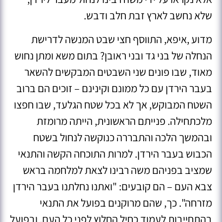
שלא נחשב לארץ זבת חלב ודבש.
מדוע ,איפא, התווסף חצי שבט המנשה לדרישת
הנחלה של בני גד ובני ראובן? בתום משא ומתן נחוש
מאוד, שבו פונים שני השבטים המבקשים להשאר
בעבר הירדן עם כל ממונם וקינינם – זוכים הם ברוב
השטח המבוקש, אך לא בכל שטח הגלעד, שבו חפצו
מלכתחילה. פנייתם הראשונית, הייתה מרומזת
ובהמשך הלכה והתבררה כנוקשה לנחול בשטח
הכבוש בעבר הירדן. למרות התוכחה הקשה והתנאי
שמציב בפניהם משה רבינו לצאת למלחמה בראש
צבא העם – הם קובעים: "ואתנו נחלתנו בעבר הירדן
מזרחה". כך, שהם מרוקנים בפועל את התנאי
בהתחייבות לעמוד כחיל החלוץ לפני כל העם, ובפועל