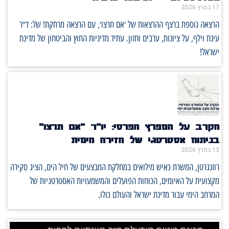
17 במרץ 2026
הרצאה נוספת ברצף ההרצאות של ׳אם תרצו׳, עם הרצאה מרתקת! של: ד״ר
עינת וילף, על ציונות, ערבים וחזון. עתיד מדיניות החוץ והביטחון של מדינת
ישראל!
הקרב על המפרץ הפרסי: יו"ר "אם תרצו"
בניתוח אסטרטגי של הזירה הימית
13 במרץ 2026
רוזנגרטן, המשרת כאיש מילואים במחלקת המבצעים של חיל הים, הציג סקירה
מקצועית על האיומים, הכוחות הפועלים והמשמעויות האסטרטגיות של
המרחב הימי עבור מדינת ישראל והעולם כולו.