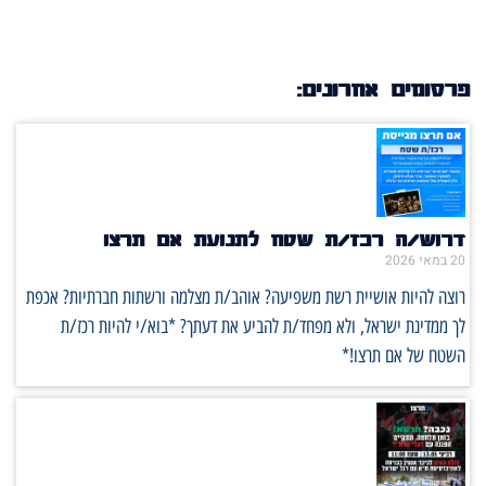
פרסומים אחרונים:
דרוש/ה רכז/ת שטח לתנועת אם תרצו
20 במאי 2026
רוצה להיות אושיית רשת משפיעה? אוהב/ת מצלמה ורשתות חברתיות? אכפת
לך ממדינת ישראל, ולא מפחד/ת להביע את דעתך? *בוא/י להיות רכז/ת
השטח של אם תרצו!*