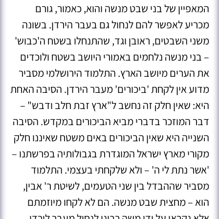
המאפיין של בני שבט מנשה והוא, כאמור, גורם
מכריע לאפשר להם לנחול גם בעבר הירדן. בשונה
משני השבטים, ראובן וגד, שהתנחלו בשטח ה'כבוש'
– בני מנשה נלחמים באמורי היושב בשטח ולוכדים
את הערים מיושב הארץ. התלמוד הירושלמי מסביר
מדוע אין לקחת 'ביכורים' מעבר הירדן. הסיבה האחת
היא: שאין חלק זה נחשב ל"ארץ זבת חלב ודבש" –
דבר המוזכר בדברי מביא הביכורים במקדש. הסיבה
השנייה היא שאין הביכורים באים משטח שאיננו חלק
מקורי מארץ ישראל המוגדרת בגבולותיה בפרשתנו –
'אשר נתת לי ה' – ולא שלקחתי בעצמי. התלמוד
מסביר שההבדל בין שני הטעמים, לשיטת ר' אבין,
הוא – מחצית שבט מנשה. הם לא לקחו מיוזמתם
אלא נקראו על ידי משה רבינו לנחול מעבר לירדן,