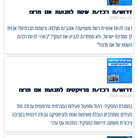
דרוש/ה רכז/ת שטח לתנועת אם תרצו
20 במאי 2026
רוצה להיות אושיית רשת משפיעה? אוהב/ת מצלמה ורשתות חברתיות? אכפת
לך ממדינת ישראל, ולא מפחד/ת להביע את דעתך? *בוא/י להיות רכז/ת
השטח של אם תרצו!*
דרוש/ה רכז/ת פרויקטים לתנועת אם תרצו
20 במאי 2026
במסגרת התפקיד: ניהול ותפעול פעילות הסברתית ופרסומית עבודה מול
פעילים ומתנדבים הובלת משימות שטח ולוגיסטיקה עבודה דינמית בסביבה
ציבורית משתנה דרישות התפקיד: הזדהות עם ערכי