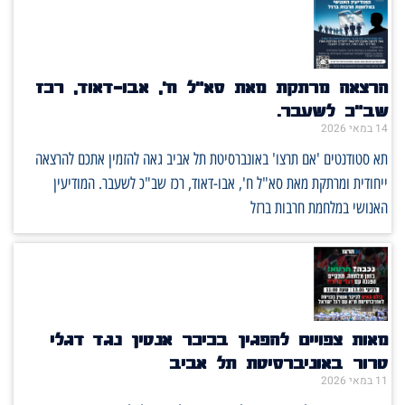
הרצאה מרתקת מאת סא"ל ח', אבו-דאוד, רכז
שב"כ לשעבר.
14 במאי 2026
תא סטודנטים 'אם תרצו' באונברסיטת תל אביב גאה להזמין אתכם להרצאה
ייחודית ומרתקת מאת סא"ל ח', אבו-דאוד, רכז שב"כ לשעבר. המודיעין
האנושי במלחמת חרבות ברזל
מאות צפויים להפגין בכיכר אנטין נגד דגלי
טרור באוניברסיטת תל אביב
11 במאי 2026