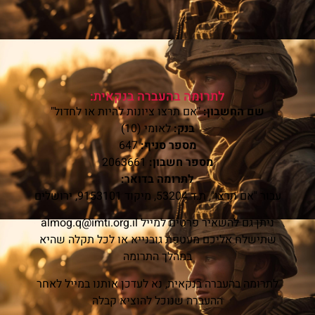
לתרומה בהעברה בנקאית:
שם החשבון:
"אם תרצו ציונות להיות או לחדול"
בנק:
לאומי (10)
מספר סניף:
647
מספר חשבון:
2063661
לתרומה בדואר:
עבור "אם תרצו", ת.ד 53204, מיקוד 9153101, ירושלים
ניתן גם להשאיר פרטים למייל
almog.q@imti.org.il
שתישלח אליכם מעטפת גובנייא או לכל תקלה שהיא
במהלך התרומה
לתרומה בהעברה בנקאית, נא לעדכן אותנו במייל לאחר
ההעברה שנוכל להוציא קבלה