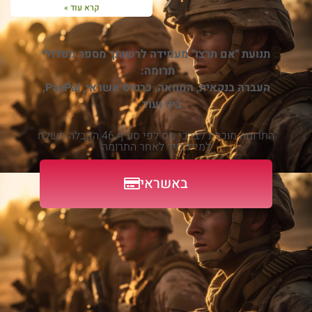
קרא עוד »
תנועת "אם תרצו" מעמידה לרשותך מספר מסלולי
תרומה:
העברה בנקאית, המחאה, כרטיס אשראי, PayPal,
ביט ועוד.
התרומה מוכרת לצרכי מס לפי סעיף 46 הקבלה תשלח
למייל מיד לאחר התרומה
באשראי