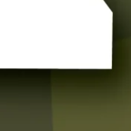
firstName
lastName
email