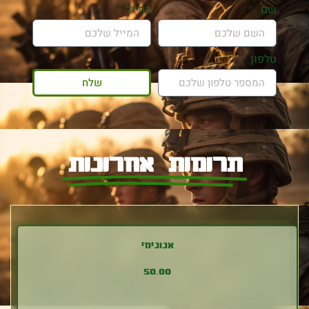
שם
המייל
טלפון
שלח
תרומות אחרונות
אנונימי
50.00