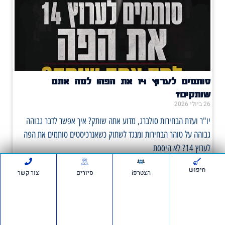
סותמים לערוץ 14 את הפה! למה אתם
שותקים?
26 ביולי 2026
יו"ר ועדת הבחירות סולברג, מדוע אתה שותק? איך אפשר לדבר גבוהה
גבוהה על טוהר הבחירות ומנגד לשתוק כשאנרכיסטים סותמים את הפה
לערוץ 14? לא היססת
חיפוש
הצטרפi
סיורים
צור קשר
תכנית גפן
19 ביולי 2026
מחוברים לחינוך התוכניות שלנו בבתי הספר 'אם תרצו' היא התנועה
הציונית הגדולה בישראל, הפועלת לחיזוק ולקידום ערכי הציונות בחברה