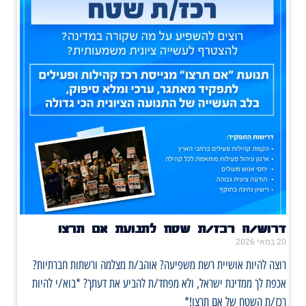
דרוש/ה רכז/ת שטח לתנועת אם תרצו
20 במאי 2026
רוצה להיות אושיית רשת משפיעה? אוהב/ת מצלמה ורשתות חברתיות?
אכפת לך ממדינת ישראל, ולא מפחד/ת להביע את דעתך? *בוא/י להיות
רכז/ת השטח של אם תרצו!*