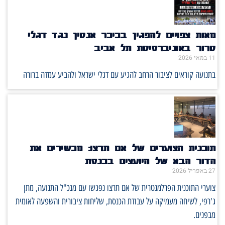
מאות צפויים להפגין בכיכר אנטין נגד דגלי
טרור באוניברסיטת תל אביב
11 במאי 2026
בתנועה קוראים לציבור הרחב להגיע עם דגלי ישראל ולהביע עמדה ברורה
תוכנית הצוערים של אם תרצו: מכשירים את
הדור הבא של היועצים בכנסת
27 באפריל 2026
צוערי התוכנית הפרלמנטרית של אם תרצו נפגשו עם מנכ"ל התנועה, מתן
ג'רפי, לשיחה מעמיקה על עבודת הכנסת, שליחות ציבורית והשפעה לאומית
מבפנים.