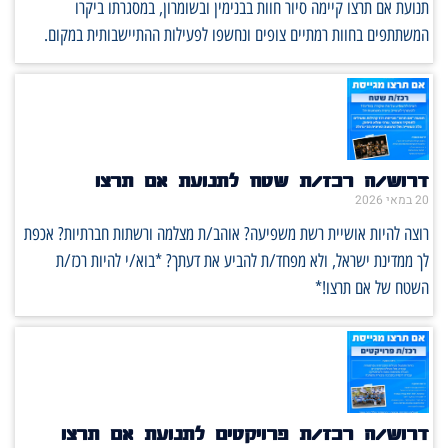
תנועת אם תרצו קיימה סיור חוות בבנימין ובשומרון, במסגרתו ביקרו
המשתתפים בחוות רמתיים צופים ונחשפו לפעילות ההתיישבותית במקום.
דרוש/ה רכז/ת שטח לתנועת אם תרצו
20 במאי 2026
רוצה להיות אושיית רשת משפיעה? אוהב/ת מצלמה ורשתות חברתיות? אכפת
לך ממדינת ישראל, ולא מפחד/ת להביע את דעתך? *בוא/י להיות רכז/ת
השטח של אם תרצו!*
דרוש/ה רכז/ת פרויקטים לתנועת אם תרצו