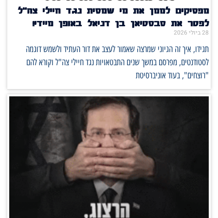
מפסיקים לממן את מי שמסית נגד חיילי צה"ל
לפטר את סבסטיאן בן דניאל באופן מיידי!
28 ביולי 2026
תגידו, איך זה הגיוני שמרצה שאמור לעצב את דור העתיד ולשמש דוגמה
לסטודנטים, מפרסם במשך שנים התבטאויות נגד חיילי צה"ל וקורא להם
"רוצחים", בעוד אוניברסיטת