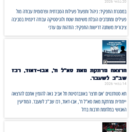
20 במאי 2026
במסגרת התפקיד: ניהול ותפעול פעילות הסברתית ופרסומית עבודה מול
פעילים ומתנדבים הובלת משימות שטח ולוגיסטיקה עבודה דינמית בסביבה
ציבורית משתנה דרישות התפקיד: הזדהות עם ערכי
הרצאה מרתקת מאת סא"ל ח', אבו-דאוד, רכז
שב"כ לשעבר.
14 במאי 2026
תא סטודנטים 'אם תרצו' באונברסיטת תל אביב גאה להזמין אתכם להרצאה
ייחודית ומרתקת מאת סא"ל ח', אבו-דאוד, רכז שב"כ לשעבר. המודיעין
האנושי במלחמת חרבות ברזל