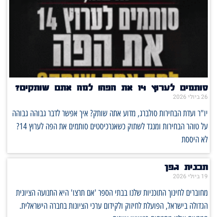
סותמים לערוץ 14 את הפה! למה אתם שותקים?
26 ביולי 2026
יו"ר ועדת הבחירות סולברג, מדוע אתה שותק? איך אפשר לדבר גבוהה גבוהה
על טוהר הבחירות ומנגד לשתוק כשאנרכיסטים סותמים את הפה לערוץ 14?
לא היססת
תכנית גפן
19 ביולי 2026
מחוברים לחינוך התוכניות שלנו בבתי הספר 'אם תרצו' היא התנועה הציונית
הגדולה בישראל, הפועלת לחיזוק ולקידום ערכי הציונות בחברה הישראלית.